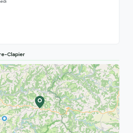
medi
re-Clapier