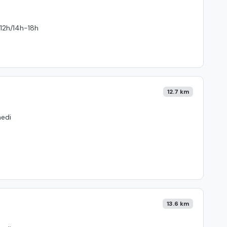
-12h/14h-18h
12.7 km
medi
13.6 km