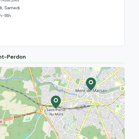
di, Samedi
4h-18h
int-Perdon