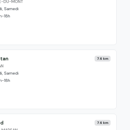
RRE-DU-MONT
di, Samedi
4h-18h
ttan
7.6 km
AN
di, Samedi
4h-18h
nd
7.6 km
E-MARSAN