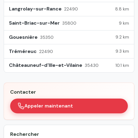
Langrolay-sur-Rance
8.8 km
22490
Saint-Briac-sur-Mer
9 km
35800
Gouesnière
9.2 km
35350
Tréméreuc
9.3 km
22490
Châteauneuf-d'Ille-et-Vilaine
10.1 km
35430
Contacter
Appeler maintenant
Rechercher