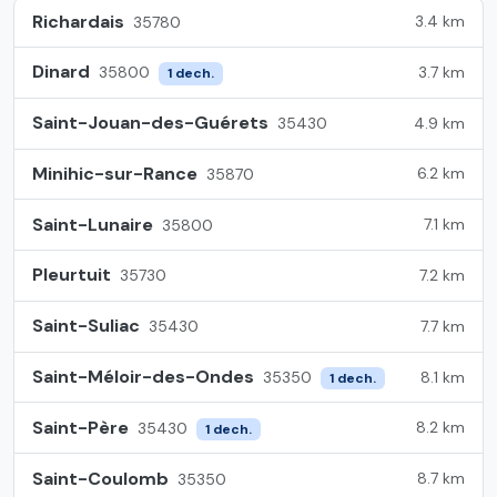
Richardais
3.4 km
35780
Dinard
3.7 km
35800
1 dech.
Saint-Jouan-des-Guérets
4.9 km
35430
Minihic-sur-Rance
6.2 km
35870
Saint-Lunaire
7.1 km
35800
Pleurtuit
7.2 km
35730
Saint-Suliac
7.7 km
35430
Saint-Méloir-des-Ondes
8.1 km
35350
1 dech.
Saint-Père
8.2 km
35430
1 dech.
Saint-Coulomb
8.7 km
35350