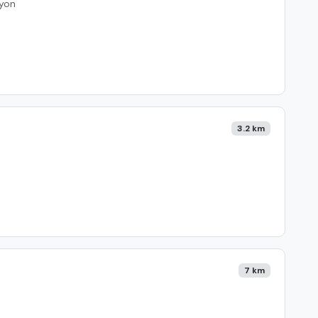
yon
3.2 km
7 km