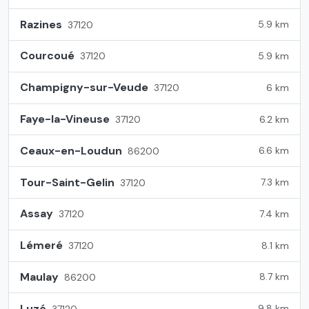
Razines
5.9 km
37120
Courcoué
5.9 km
37120
Champigny-sur-Veude
6 km
37120
Faye-la-Vineuse
6.2 km
37120
Ceaux-en-Loudun
6.6 km
86200
Tour-Saint-Gelin
7.3 km
37120
Assay
7.4 km
37120
Lémeré
8.1 km
37120
Maulay
8.7 km
86200
Luzé
9.8 km
37120