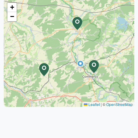
+
−
Leaflet
|
©
OpenStreetMap