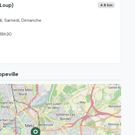
 Loup)
4.8 km
edi, Samedi, Dimanche
 18h30
peville