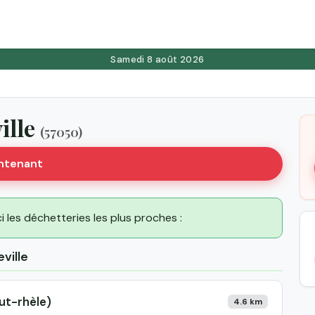
Samedi 8 août 2026
ille
(57050)
intenant
ci les déchetteries les plus proches :
ville
ut-rhèle)
4.6 km