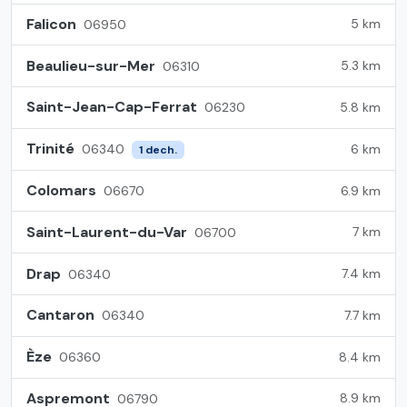
Falicon
5 km
06950
Beaulieu-sur-Mer
5.3 km
06310
Saint-Jean-Cap-Ferrat
5.8 km
06230
Trinité
6 km
06340
1 dech.
Colomars
6.9 km
06670
Saint-Laurent-du-Var
7 km
06700
Drap
7.4 km
06340
Cantaron
7.7 km
06340
Èze
8.4 km
06360
Aspremont
8.9 km
06790