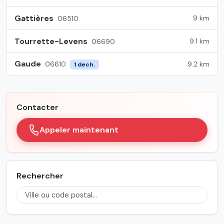
Gattières
9 km
06510
Tourrette-Levens
9.1 km
06690
Gaude
9.2 km
06610
1 dech.
Contacter
Appeler maintenant
Rechercher