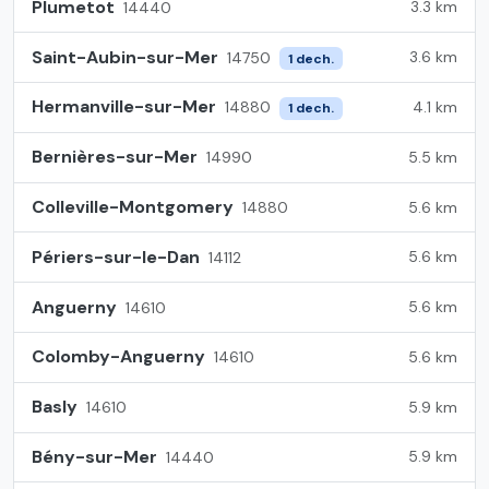
Plumetot
3.3 km
14440
Saint-Aubin-sur-Mer
3.6 km
14750
1 dech.
Hermanville-sur-Mer
4.1 km
14880
1 dech.
Bernières-sur-Mer
5.5 km
14990
Colleville-Montgomery
5.6 km
14880
Périers-sur-le-Dan
5.6 km
14112
Anguerny
5.6 km
14610
Colomby-Anguerny
5.6 km
14610
Basly
5.9 km
14610
Bény-sur-Mer
5.9 km
14440