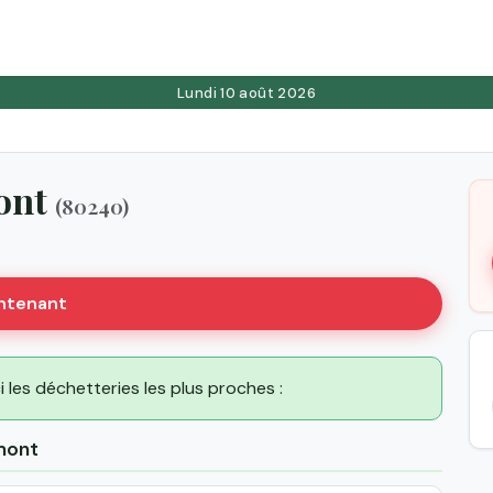
Lundi 10 août 2026
mont
(80240)
intenant
i les déchetteries les plus proches :
mont