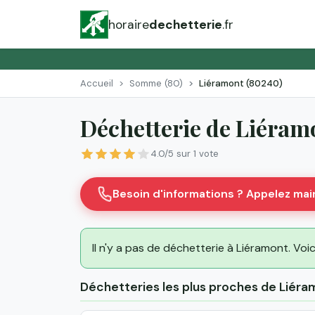
horaire
dechetterie
.fr
Accueil
Somme (80)
Liéramont (80240)
Déchetterie de Liéra
4.0/5 sur 1 vote
Besoin d'informations ? Appelez ma
Il n'y a pas de déchetterie à Liéramont. Voic
Déchetteries les plus proches de Liéra