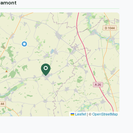
éramont
Leaflet
|
©
OpenStreetMap