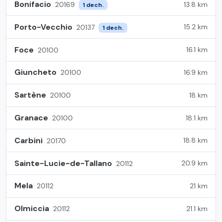
Bonifacio
13.8 km
20169
1 dech.
Porto-Vecchio
15.2 km
20137
1 dech.
Foce
16.1 km
20100
Giuncheto
16.9 km
20100
Sartène
18 km
20100
Granace
18.1 km
20100
Carbini
18.8 km
20170
Sainte-Lucie-de-Tallano
20.9 km
20112
Mela
21 km
20112
Olmiccia
21.1 km
20112