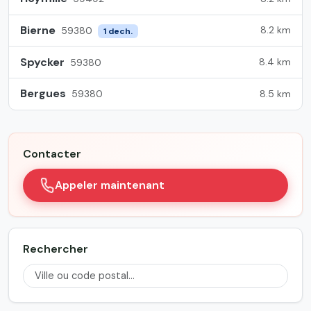
Bierne
8.2 km
59380
1 dech.
Spycker
8.4 km
59380
Bergues
8.5 km
59380
Contacter
Appeler maintenant
Rechercher