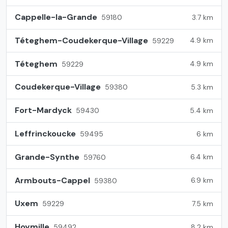
Cappelle-la-Grande
3.7 km
59180
Téteghem-Coudekerque-Village
4.9 km
59229
Téteghem
4.9 km
59229
Coudekerque-Village
5.3 km
59380
Fort-Mardyck
5.4 km
59430
Leffrinckoucke
6 km
59495
Grande-Synthe
6.4 km
59760
Armbouts-Cappel
6.9 km
59380
Uxem
7.5 km
59229
Hoymille
8.2 km
59492