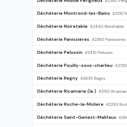
Déchèterie Mobile Perigneux
42380 Péri
Déchèterie Montrond-les-Bains
42210 M
Déchèterie Noiretable
42440 Noirétable
Déchèterie Panissieres
42360 Panissieres
Déchèterie Pelussin
42410 Pelussin
Déchèterie Pouilly-sous-charlieu
42720 
Déchèterie Regny
42630 Regny
Déchèterie Ricamarie (la )
42150 Ricamari
Déchèterie Roche-la-Moliere
42230 Roch
Déchèterie Saint-Genest-Malifaux
4266