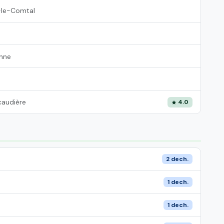
le-Comtal
nne
caudière
4.0
2 dech.
1 dech.
1 dech.