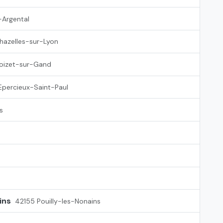
Argental
hazelles-sur-Lyon
oizet-sur-Gand
Epercieux-Saint-Paul
s
ins
42155 Pouilly-les-Nonains