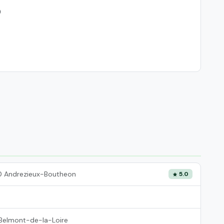
)
0 Andrezieux-Boutheon
5.0
Belmont-de-la-Loire