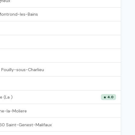
gneux
ontrond-les-Bains
Pouilly-sous-Charlieu
e (La )
4.0
e-la-Moliere
0 Saint-Genest-Malifaux