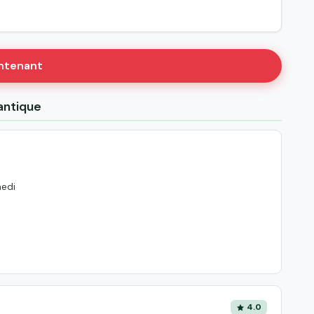
intenant
lantique
medi
4.0