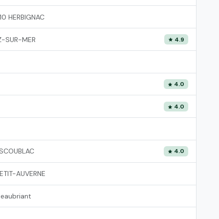
10 HERBIGNAC
Z-SUR-MER
4.9
4.0
4.0
ESCOUBLAC
4.0
ETIT-AUVERNE
eaubriant