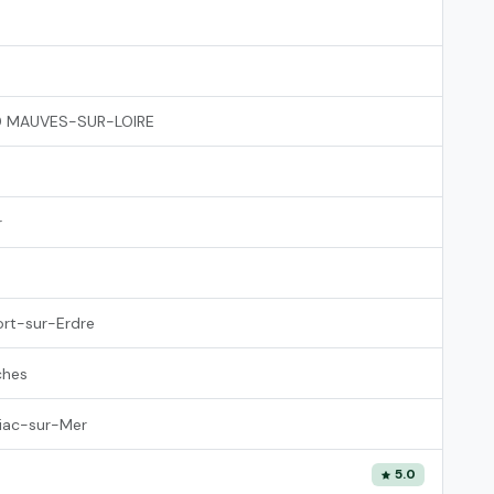
 MAUVES-SUR-LOIRE
r
rt-sur-Erdre
ches
iac-sur-Mer
5.0