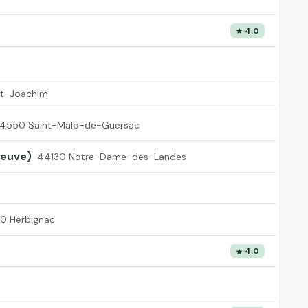
4.0
nt-Joachim
4550 Saint-Malo-de-Guersac
neuve)
44130 Notre-Dame-des-Landes
0 Herbignac
4.0