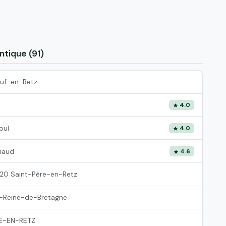
ntique (91)
uf-en-Retz
4.0
oul
4.0
iaud
4.6
20 Saint-Père-en-Retz
-Reine-de-Bretagne
E-EN-RETZ