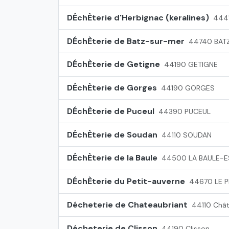
DÉchÈterie d'Herbignac (keralines)
444
DÉchÈterie de Batz-sur-mer
44740 BAT
DÉchÈterie de Getigne
44190 GETIGNE
DÉchÈterie de Gorges
44190 GORGES
DÉchÈterie de Puceul
44390 PUCEUL
DÉchÈterie de Soudan
44110 SOUDAN
DÉchÈterie de la Baule
44500 LA BAULE-
DÉchÈterie du Petit-auverne
44670 LE P
Décheterie de Chateaubriant
44110 Chât
Décheterie de Clisson
44190 Clisson