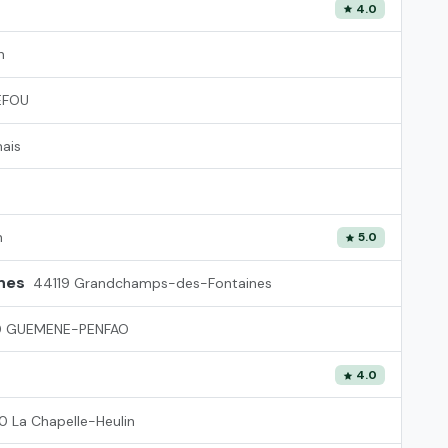
4.0
n
EFOU
ais
n
5.0
nes
44119 Grandchamps-des-Fontaines
 GUEMENE-PENFAO
4.0
 La Chapelle-Heulin