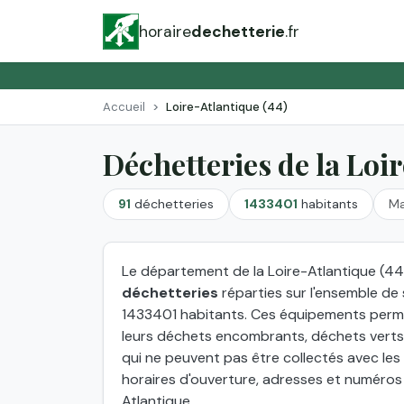
horaire
dechetterie
.fr
Accueil
Loire-Atlantique (44)
Déchetteries de la Loi
91
déchetteries
1433401
habitants
Ma
Le département de la Loire-Atlantique (44)
déchetteries
réparties sur l'ensemble de 
1433401 habitants. Ces équipements perm
leurs déchets encombrants, déchets verts,
qui ne peuvent pas être collectés avec le
horaires d'ouverture, adresses et numéros
Atlantique.