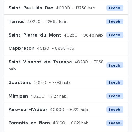
Saint-Paul-lès-Dax
40990
- 13756 hab.
1 dech.
Tarnos
40220
- 12692 hab.
1 dech.
Saint-Pierre-du-Mont
40280
- 9848 hab.
1 dech.
Capbreton
40130
- 8885 hab.
Saint-Vincent-de-Tyrosse
40230
- 7958
1 dech.
hab.
Soustons
40140
- 7793 hab.
1 dech.
Mimizan
40200
- 7127 hab.
1 dech.
Aire-sur-l'Adour
40800
- 6722 hab.
1 dech.
Parentis-en-Born
40160
- 6021 hab.
1 dech.