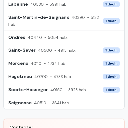
Labenne
40530
- 5991 hab.
1 dech.
Saint-Martin-de-Seignanx
40390
- 5132
1 dech.
hab.
Ondres
40440
- 5054 hab.
Saint-Sever
40500
- 4913 hab.
1 dech.
Morcenx
40110
- 4734 hab.
1 dech.
Hagetmau
40700
- 4733 hab.
1 dech.
Soorts-Hossegor
40150
- 3923 hab.
1 dech.
Seignosse
40510
- 3841 hab.
Contacter