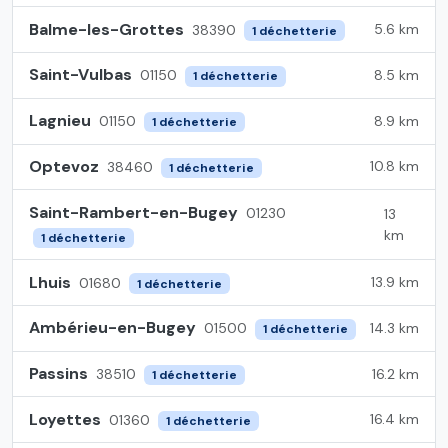
Balme-les-Grottes
5.6 km
38390
1 déchetterie
Saint-Vulbas
8.5 km
01150
1 déchetterie
Lagnieu
8.9 km
01150
1 déchetterie
Optevoz
10.8 km
38460
1 déchetterie
Saint-Rambert-en-Bugey
01230
13
km
1 déchetterie
Lhuis
13.9 km
01680
1 déchetterie
Ambérieu-en-Bugey
14.3 km
01500
1 déchetterie
Passins
16.2 km
38510
1 déchetterie
Loyettes
16.4 km
01360
1 déchetterie