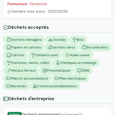
Fermeture :
Dimanche
Dernière mise à jour : 22/07/2026
Déchets acceptés
Dechets menagers
Textiles
Bois
Papiers et cartons
Dechets verts
Encombrants
Cartons
Solvants uses
Huiles usees
Peintures, vernis, colles
Chimiques en melange
Metaux ferreux
Pneumatiques
DEEE
Piles et accumulateurs
Piles electriques
Batteries
Construction/demolition
Déchets d'entreprise
Dechets entreprise
(Oui (payant))
Admis