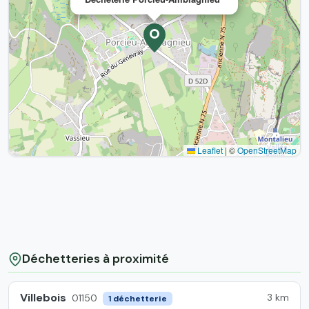
Leaflet
|
©
OpenStreetMap
Déchetteries à proximité
Villebois
3 km
01150
1 déchetterie