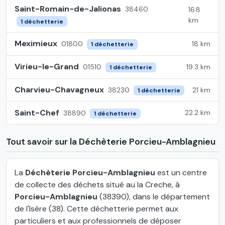
Saint-Romain-de-Jalionas
38460
16.8
km
1 déchetterie
Meximieux
18 km
01800
1 déchetterie
Virieu-le-Grand
19.3 km
01510
1 déchetterie
Charvieu-Chavagneux
21 km
38230
1 déchetterie
Saint-Chef
22.2 km
38890
1 déchetterie
Tout savoir sur la Déchèterie Porcieu-Amblagnieu
La
Déchèterie Porcieu-Amblagnieu
est un centre
de collecte des déchets situé au la Creche, à
Porcieu-Amblagnieu
(38390), dans le département
de l'Isère (38). Cette déchetterie permet aux
particuliers et aux professionnels de déposer