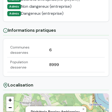
Non dangereux (entreprise)
Admis
Dangereux (entreprise)
Admis
Informations pratiques
Communes
6
desservies
Population
8999
desservie
Localisation
+
−
×
Déchèterie Porcieu-Amblagnieu