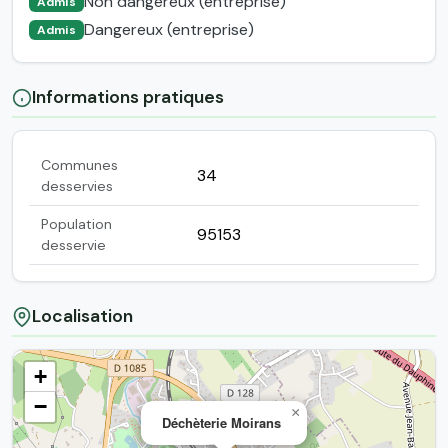
Non dangereux (entreprise)
Admis
Dangereux (entreprise)
Admis
Informations pratiques
Communes
34
desservies
Population
95153
desservie
Localisation
+
−
×
Déchèterie Moirans