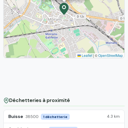
Leaflet
|
©
OpenStreetMap
Déchetteries à proximité
Buisse
4.3 km
38500
1 déchetterie