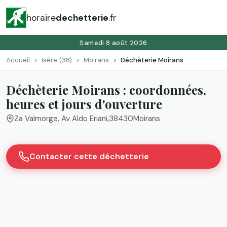
horaire
dechetterie
.fr
Samedi 8 août 2026
Accueil
Isère (38)
Moirans
Déchèterie Moirans
Déchèterie Moirans : coordonnées,
heures et jours d'ouverture
Za Valmorge, Av Aldo Eriani
,
38430
Moirans
Contacter cette déchetterie