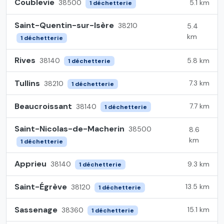
Coublevie
5.1 km
38500
1 déchetterie
Saint-Quentin-sur-Isère
38210
5.4
km
1 déchetterie
Rives
5.8 km
38140
1 déchetterie
Tullins
7.3 km
38210
1 déchetterie
Beaucroissant
7.7 km
38140
1 déchetterie
Saint-Nicolas-de-Macherin
38500
8.6
km
1 déchetterie
Apprieu
9.3 km
38140
1 déchetterie
Saint-Égrève
13.5 km
38120
1 déchetterie
Sassenage
15.1 km
38360
1 déchetterie