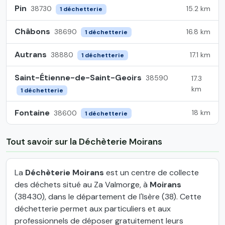
Pin
15.2 km
38730
1 déchetterie
Châbons
16.8 km
38690
1 déchetterie
Autrans
17.1 km
38880
1 déchetterie
Saint-Étienne-de-Saint-Geoirs
38590
17.3
km
1 déchetterie
Fontaine
18 km
38600
1 déchetterie
Tout savoir sur la Déchèterie Moirans
La
Déchèterie Moirans
est un centre de collecte
des déchets situé au Za Valmorge, à
Moirans
(38430), dans le département de l'Isère (38). Cette
déchetterie permet aux particuliers et aux
professionnels de déposer gratuitement leurs