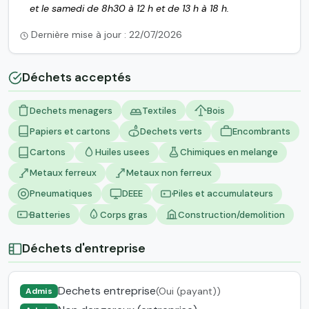
et le samedi de 8h30 à 12 h et de 13 h à 18 h.
Dernière mise à jour : 22/07/2026
Déchets acceptés
Dechets menagers
Textiles
Bois
Papiers et cartons
Dechets verts
Encombrants
Cartons
Huiles usees
Chimiques en melange
Metaux ferreux
Metaux non ferreux
Pneumatiques
DEEE
Piles et accumulateurs
Batteries
Corps gras
Construction/demolition
Déchets d'entreprise
Dechets entreprise
(Oui (payant))
Admis