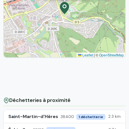
Leaflet
|
©
OpenStreetMap
Déchetteries à proximité
Saint-Martin-d'Hères
2.3 km
38400
1 déchetterie