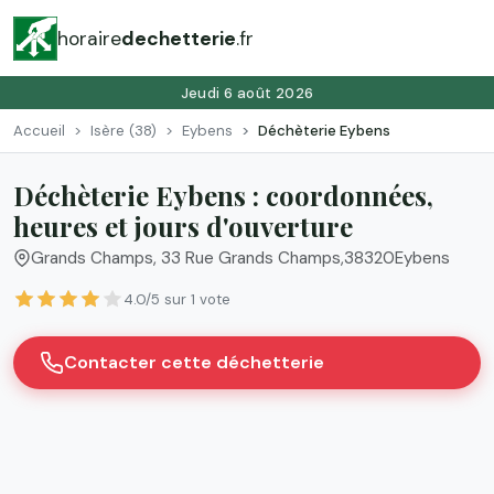
horaire
dechetterie
.fr
Jeudi 6 août 2026
Accueil
Isère (38)
Eybens
Déchèterie Eybens
Déchèterie Eybens : coordonnées,
heures et jours d'ouverture
Grands Champs, 33 Rue Grands Champs
,
38320
Eybens
4.0/5 sur 1 vote
Contacter cette déchetterie