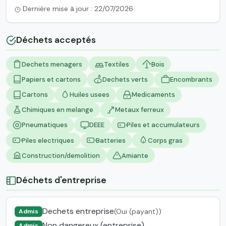
Dernière mise à jour : 22/07/2026
Déchets acceptés
Dechets menagers
Textiles
Bois
Papiers et cartons
Dechets verts
Encombrants
Cartons
Huiles usees
Medicaments
Chimiques en melange
Metaux ferreux
Pneumatiques
DEEE
Piles et accumulateurs
Piles electriques
Batteries
Corps gras
Construction/demolition
Amiante
Déchets d'entreprise
Dechets entreprise
(Oui (payant))
Admis
Non dangereux (entreprise)
Admis