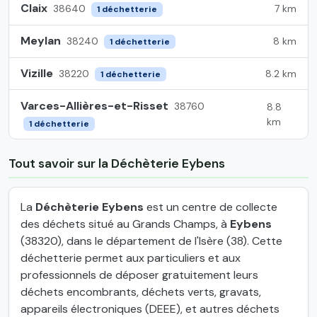
Claix
7 km
38640
1 déchetterie
Meylan
8 km
38240
1 déchetterie
Vizille
8.2 km
38220
1 déchetterie
Varces-Allières-et-Risset
38760
8.8
km
1 déchetterie
Tout savoir sur la Déchèterie Eybens
La
Déchèterie Eybens
est un centre de collecte
des déchets situé au Grands Champs, à
Eybens
(38320), dans le département de l'Isère (38). Cette
déchetterie permet aux particuliers et aux
professionnels de déposer gratuitement leurs
déchets encombrants, déchets verts, gravats,
appareils électroniques (DEEE), et autres déchets