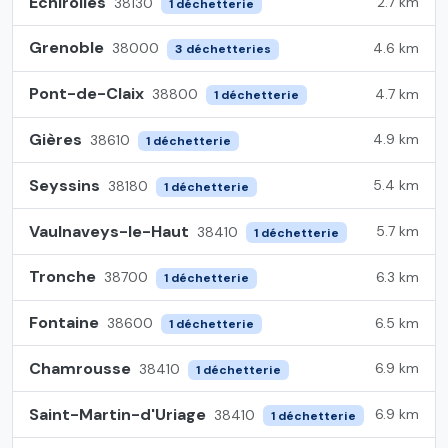
Échirolles
2.7 km
38130
1 déchetterie
Grenoble
4.6 km
38000
3 déchetteries
Pont-de-Claix
4.7 km
38800
1 déchetterie
Gières
4.9 km
38610
1 déchetterie
Seyssins
5.4 km
38180
1 déchetterie
Vaulnaveys-le-Haut
5.7 km
38410
1 déchetterie
Tronche
6.3 km
38700
1 déchetterie
Fontaine
6.5 km
38600
1 déchetterie
Chamrousse
6.9 km
38410
1 déchetterie
Saint-Martin-d'Uriage
6.9 km
38410
1 déchetterie