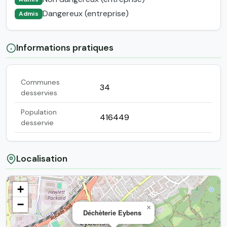
Dangereux (entreprise)
Admis
Informations pratiques
Communes
34
desservies
Population
416449
desservie
Localisation
+
−
×
Déchèterie Eybens