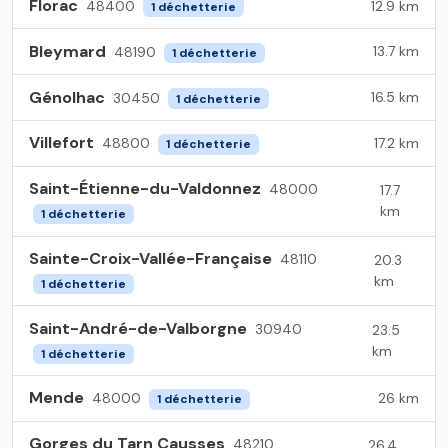
Florac
12.9 km
48400
1 déchetterie
Bleymard
13.7 km
48190
1 déchetterie
Génolhac
16.5 km
30450
1 déchetterie
Villefort
17.2 km
48800
1 déchetterie
Saint-Étienne-du-Valdonnez
48000
17.7
km
1 déchetterie
Sainte-Croix-Vallée-Française
48110
20.3
km
1 déchetterie
Saint-André-de-Valborgne
30940
23.5
km
1 déchetterie
Mende
26 km
48000
1 déchetterie
Gorges du Tarn Causses
48210
26.4