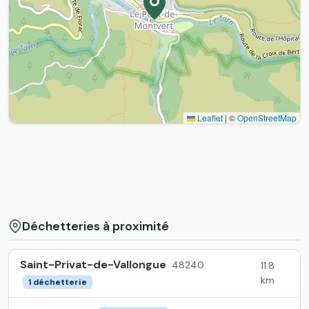
Leaflet
|
©
OpenStreetMap
Déchetteries à proximité
Saint-Privat-de-Vallongue
48240
11.8
km
1 déchetterie