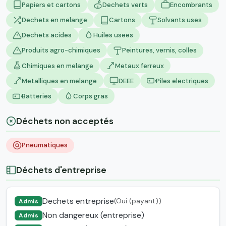
Papiers et cartons
Dechets verts
Encombrants
Dechets en melange
Cartons
Solvants uses
Dechets acides
Huiles usees
Produits agro-chimiques
Peintures, vernis, colles
Chimiques en melange
Metaux ferreux
Metalliques en melange
DEEE
Piles electriques
Batteries
Corps gras
Déchets non acceptés
Pneumatiques
Déchets d'entreprise
Dechets entreprise
(Oui (payant))
Admis
Non dangereux (entreprise)
Admis