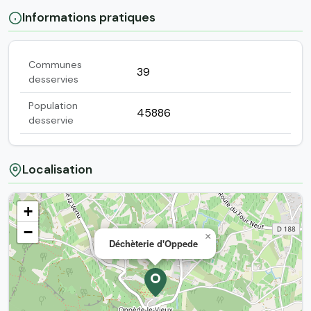
Informations pratiques
Communes
39
desservies
Population
45886
desservie
Localisation
+
−
×
Déchèterie d'Oppede