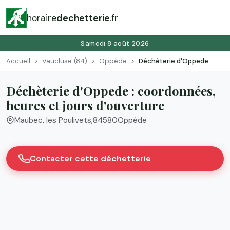
horaire
dechetterie
.fr
Samedi 8 août 2026
Accueil
Vaucluse (84)
Oppède
Déchèterie d'Oppede
Déchèterie d'Oppede : coordonnées,
heures et jours d'ouverture
Maubec, les Poulivets
,
84580
Oppède
Contacter cette déchetterie