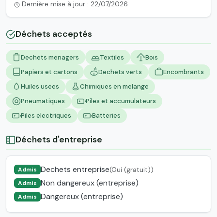
Dernière mise à jour : 22/07/2026
Déchets acceptés
Dechets menagers
Textiles
Bois
Papiers et cartons
Dechets verts
Encombrants
Huiles usees
Chimiques en melange
Pneumatiques
Piles et accumulateurs
Piles electriques
Batteries
Déchets d'entreprise
Dechets entreprise
(Oui (gratuit))
Admis
Non dangereux (entreprise)
Admis
Dangereux (entreprise)
Admis