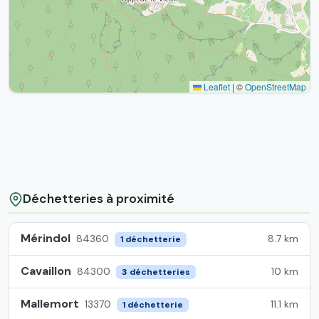
Leaflet
|
©
OpenStreetMap
Déchetteries à proximité
Mérindol
8.7 km
84360
1 déchetterie
Cavaillon
10 km
84300
3 déchetteries
Mallemort
11.1 km
13370
1 déchetterie