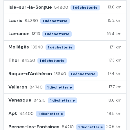
Isle-sur-la-Sorgue
13.6 km
84800
1 déchetterie
Lauris
15.2 km
84360
1 déchetterie
Lamanon
15.4 km
13113
1 déchetterie
Mollégès
17.1 km
13940
1 déchetterie
Thor
17.3 km
84250
1 déchetterie
Roque-d'Anthéron
17.4 km
13640
1 déchetterie
Velleron
17.7 km
84740
1 déchetterie
Venasque
18.6 km
84210
1 déchetterie
Apt
19.5 km
84400
1 déchetterie
Pernes-les-Fontaines
20.6 km
84210
1 déchetterie