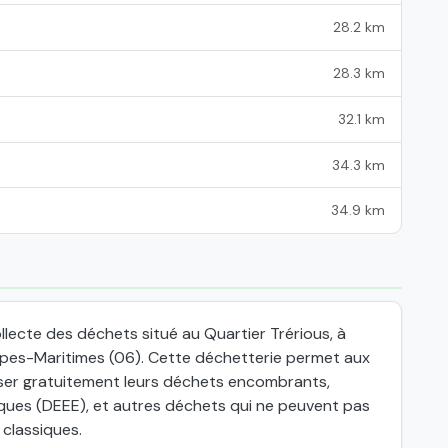
28.2 km
28.3 km
32.1 km
34.3 km
34.9 km
llecte des déchets situé au Quartier Trérious, à
pes-Maritimes (06). Cette déchetterie permet aux
oser gratuitement leurs déchets encombrants,
iques (DEEE), et autres déchets qui ne peuvent pas
 classiques.