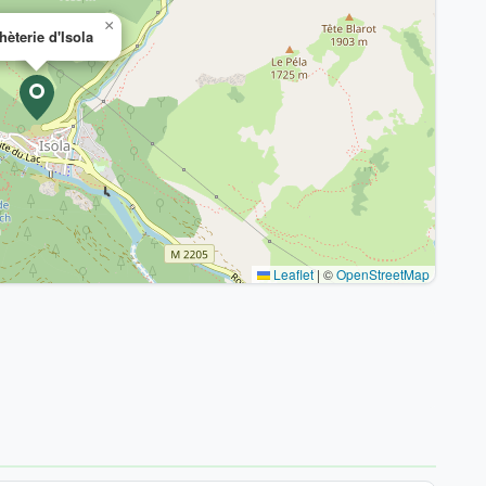
×
hèterie d'Isola
Leaflet
|
©
OpenStreetMap