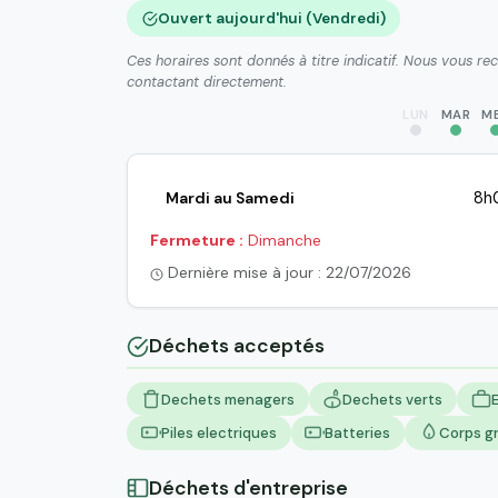
Ouvert aujourd'hui (Vendredi)
Ces horaires sont donnés à titre indicatif. Nous vous r
contactant directement.
LUN
MAR
M
Mardi au Samedi
8h0
Fermeture :
Dimanche
Dernière mise à jour : 22/07/2026
Déchets acceptés
Dechets menagers
Dechets verts
Piles electriques
Batteries
Corps g
Déchets d'entreprise