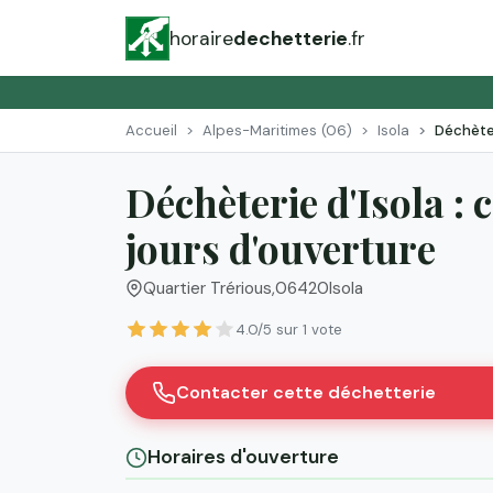
horaire
dechetterie
.fr
Accueil
Alpes-Maritimes (06)
Isola
Déchèter
Déchèterie d'Isola :
jours d'ouverture
Quartier Trérious
,
06420
Isola
4.0/5 sur 1 vote
Contacter cette déchetterie
Horaires d'ouverture