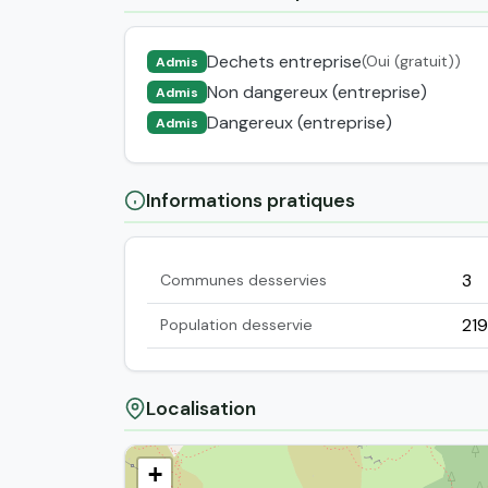
Dechets entreprise
(Oui (gratuit))
Admis
Non dangereux (entreprise)
Admis
Dangereux (entreprise)
Admis
Informations pratiques
3
Communes desservies
219
Population desservie
Localisation
+