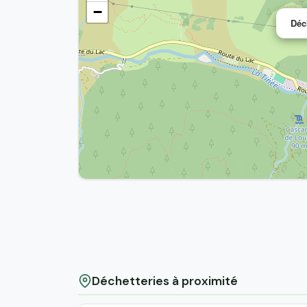
−
Déc
Déchetteries à proximité