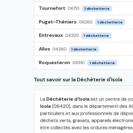
Tournefort
06710
1 déchetterie
Puget-Théniers
06260
1 déchetterie
Entrevaux
04320
1 déchetterie
Allos
04260
1 déchetterie
Roquesteron
06910
1 déchetterie
Tout savoir sur la Déchèterie d'Isola
La
Déchèterie d'Isola
est un centre de co
Isola
(06420), dans le département des Al
particuliers et aux professionnels de dép
déchets verts, gravats, appareils électron
être collectés avec les ordures ménagères