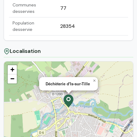
Communes
77
desservies
Population
28354
desservie
Localisation
+
−
×
Déchèterie d'Is-sur-Tille