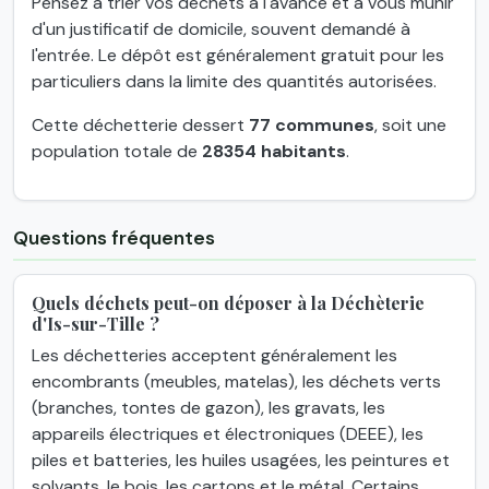
Pensez à trier vos déchets à l'avance et à vous munir
d'un justificatif de domicile, souvent demandé à
l'entrée. Le dépôt est généralement gratuit pour les
particuliers dans la limite des quantités autorisées.
Cette déchetterie dessert
77 communes
, soit une
population totale de
28354 habitants
.
Questions fréquentes
Quels déchets peut-on déposer à la Déchèterie
d'Is-sur-Tille ?
Les déchetteries acceptent généralement les
encombrants (meubles, matelas), les déchets verts
(branches, tontes de gazon), les gravats, les
appareils électriques et électroniques (DEEE), les
piles et batteries, les huiles usagées, les peintures et
solvants, le bois, les cartons et le métal. Certains