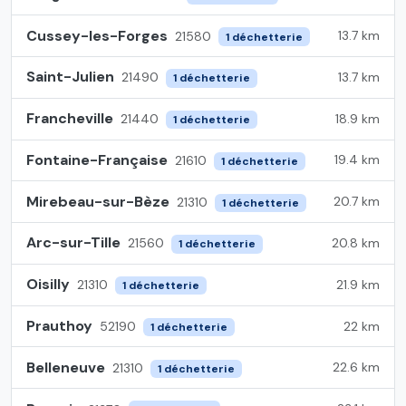
Cussey-les-Forges
13.7 km
21580
1 déchetterie
Saint-Julien
13.7 km
21490
1 déchetterie
Francheville
18.9 km
21440
1 déchetterie
Fontaine-Française
19.4 km
21610
1 déchetterie
Mirebeau-sur-Bèze
20.7 km
21310
1 déchetterie
Arc-sur-Tille
20.8 km
21560
1 déchetterie
Oisilly
21.9 km
21310
1 déchetterie
Prauthoy
22 km
52190
1 déchetterie
Belleneuve
22.6 km
21310
1 déchetterie