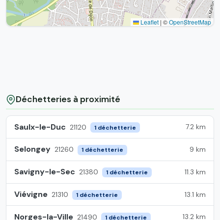
Leaflet
|
©
OpenStreetMap
Déchetteries à proximité
Saulx-le-Duc
7.2 km
21120
1 déchetterie
Selongey
9 km
21260
1 déchetterie
Savigny-le-Sec
11.3 km
21380
1 déchetterie
Viévigne
13.1 km
21310
1 déchetterie
Norges-la-Ville
13.2 km
21490
1 déchetterie