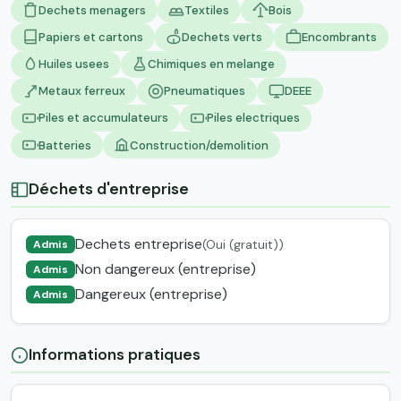
Dechets menagers
Textiles
Bois
Papiers et cartons
Dechets verts
Encombrants
Huiles usees
Chimiques en melange
Metaux ferreux
Pneumatiques
DEEE
Piles et accumulateurs
Piles electriques
Batteries
Construction/demolition
Déchets d'entreprise
Dechets entreprise
(Oui (gratuit))
Admis
Non dangereux (entreprise)
Admis
Dangereux (entreprise)
Admis
Informations pratiques