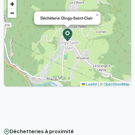
+
−
×
Déchèterie Dingy-Saint-Clair
Leaflet
|
©
OpenStreetMap
Déchetteries à proximité