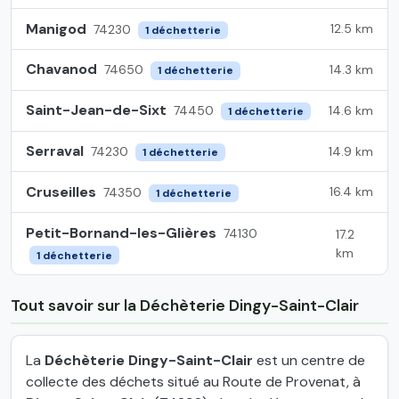
Manigod
12.5 km
74230
1 déchetterie
Chavanod
14.3 km
74650
1 déchetterie
Saint-Jean-de-Sixt
14.6 km
74450
1 déchetterie
Serraval
14.9 km
74230
1 déchetterie
Cruseilles
16.4 km
74350
1 déchetterie
Petit-Bornand-les-Glières
74130
17.2
km
1 déchetterie
Tout savoir sur la Déchèterie Dingy-Saint-Clair
La
Déchèterie Dingy-Saint-Clair
est un centre de
collecte des déchets situé au Route de Provenat, à