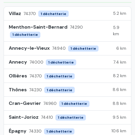
Villaz
5.2 km
74370
1 déchetterie
Menthon-Saint-Bernard
74290
5.9
km
1 déchetterie
Annecy-le-Vieux
6 km
74940
1 déchetterie
Annecy
7.4 km
74000
1 déchetterie
Ollières
8.2 km
74370
1 déchetterie
Thônes
8.6 km
74230
1 déchetterie
Cran-Gevrier
8.8 km
74960
1 déchetterie
Saint-Jorioz
9.5 km
74410
1 déchetterie
Épagny
10.6 km
74330
1 déchetterie