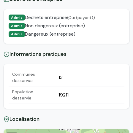
Dechets entreprise
(Oui (payant))
Admis
Non dangereux (entreprise)
Admis
Dangereux (entreprise)
Admis
Informations pratiques
Communes
13
desservies
Population
19211
desservie
Localisation