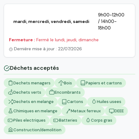
9h00-12h00
mardi, mercredi, vendredi, samedi
/ 14h00-
18h00
Fermeture :
Fermé le lundi, jeudi, dimanche
Dernière mise à jour : 22/07/2026
Déchets acceptés
Dechets menagers
Bois
Papiers et cartons
Dechets verts
Encombrants
Dechets en melange
Cartons
Huiles usees
Chimiques en melange
Metaux ferreux
DEEE
Piles electriques
Batteries
Corps gras
Construction/demolition