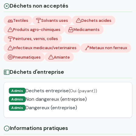
Déchets non acceptés
Textiles
Solvants uses
Dechets acides
Produits agro-chimiques
Medicaments
Peintures, vernis, colles
Infectieux medicaux/veterinaires
Metaux non ferreux
Pneumatiques
Amiante
Déchets d'entreprise
Dechets entreprise
(Oui (payant))
Admis
Non dangereux (entreprise)
Admis
Dangereux (entreprise)
Admis
Informations pratiques