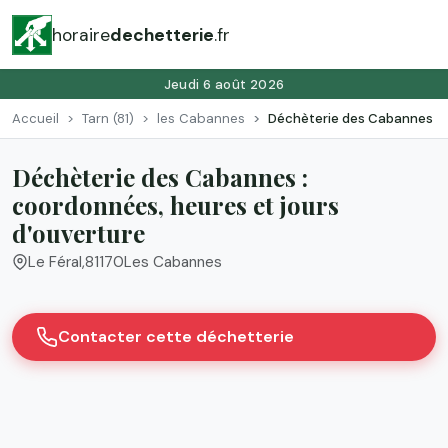
horaire
dechetterie
.fr
Jeudi 6 août 2026
Accueil
Tarn (81)
les Cabannes
Déchèterie des Cabannes
Déchèterie des Cabannes :
coordonnées, heures et jours
d'ouverture
Le Féral
,
81170
Les Cabannes
Contacter cette déchetterie