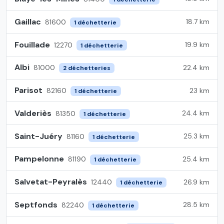
Gaillac
18.7 km
81600
1 déchetterie
Fouillade
19.9 km
12270
1 déchetterie
Albi
22.4 km
81000
2 déchetteries
Parisot
23 km
82160
1 déchetterie
Valderiès
24.4 km
81350
1 déchetterie
Saint-Juéry
25.3 km
81160
1 déchetterie
Pampelonne
25.4 km
81190
1 déchetterie
Salvetat-Peyralès
26.9 km
12440
1 déchetterie
Septfonds
28.5 km
82240
1 déchetterie