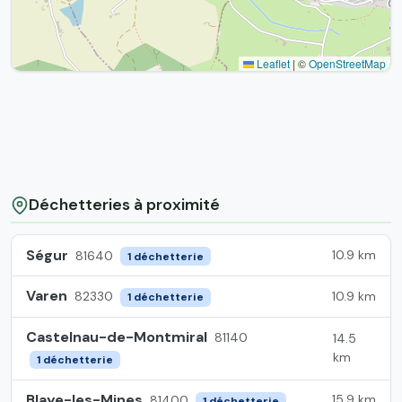
Leaflet
|
©
OpenStreetMap
Déchetteries à proximité
Ségur
10.9 km
81640
1 déchetterie
Varen
10.9 km
82330
1 déchetterie
Castelnau-de-Montmiral
81140
14.5
km
1 déchetterie
Blaye-les-Mines
15.9 km
81400
1 déchetterie