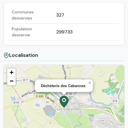
Communes
327
desservies
Population
299733
desservie
Localisation
+
−
×
Déchèterie des Cabannes