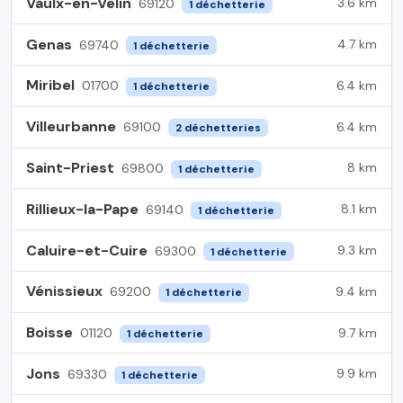
Vaulx-en-Velin
3.6 km
69120
1 déchetterie
Genas
4.7 km
69740
1 déchetterie
Miribel
6.4 km
01700
1 déchetterie
Villeurbanne
6.4 km
69100
2 déchetteries
Saint-Priest
8 km
69800
1 déchetterie
Rillieux-la-Pape
8.1 km
69140
1 déchetterie
Caluire-et-Cuire
9.3 km
69300
1 déchetterie
Vénissieux
9.4 km
69200
1 déchetterie
Boisse
9.7 km
01120
1 déchetterie
Jons
9.9 km
69330
1 déchetterie