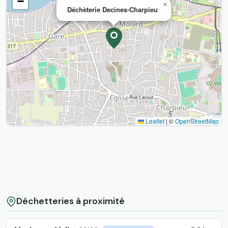
−
×
Déchèterie Decines-Charpieu
Leaflet
|
©
OpenStreetMap
Déchetteries à proximité