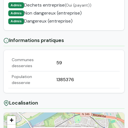
Dechets entreprise
(Oui (payant))
Admis
Non dangereux (entreprise)
Admis
Dangereux (entreprise)
Admis
Informations pratiques
Communes
59
desservies
Population
1385376
desservie
Localisation
+