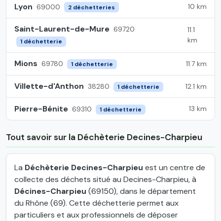
Lyon
10 km
69000
2 déchetteries
Saint-Laurent-de-Mure
69720
11.1
km
1 déchetterie
Mions
11.7 km
69780
1 déchetterie
Villette-d'Anthon
12.1 km
38280
1 déchetterie
Pierre-Bénite
13 km
69310
1 déchetterie
Tout savoir sur la Déchèterie Decines-Charpieu
La
Déchèterie Decines-Charpieu
est un centre de
collecte des déchets situé au Decines-Charpieu, à
Décines-Charpieu
(69150), dans le département
du Rhône (69). Cette déchetterie permet aux
particuliers et aux professionnels de déposer