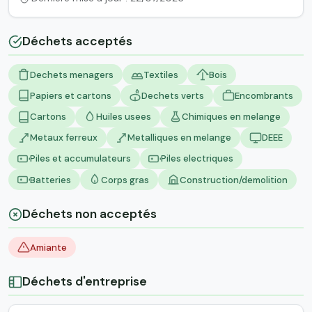
Déchets acceptés
Dechets menagers
Textiles
Bois
Papiers et cartons
Dechets verts
Encombrants
Cartons
Huiles usees
Chimiques en melange
Metaux ferreux
Metalliques en melange
DEEE
Piles et accumulateurs
Piles electriques
Batteries
Corps gras
Construction/demolition
Déchets non acceptés
Amiante
Déchets d'entreprise