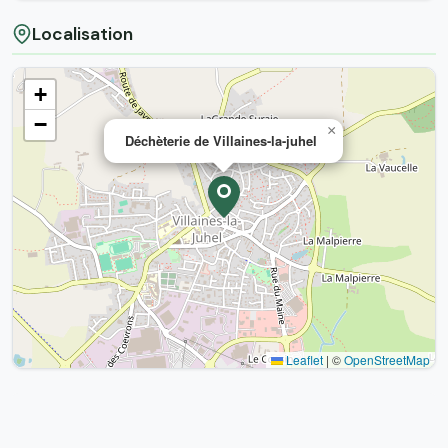
Localisation
+
−
×
Déchèterie de Villaines-la-juhel
Leaflet
|
©
OpenStreetMap