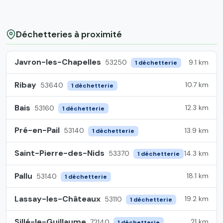
Déchetteries à proximité
Javron-les-Chapelles
9.1 km
53250
1 déchetterie
Ribay
10.7 km
53640
1 déchetterie
Bais
12.3 km
53160
1 déchetterie
Pré-en-Pail
13.9 km
53140
1 déchetterie
Saint-Pierre-des-Nids
14.3 km
53370
1 déchetterie
Pallu
18.1 km
53140
1 déchetterie
Lassay-les-Châteaux
19.2 km
53110
1 déchetterie
Sillé-le-Guillaume
21 km
72140
1 déchetterie