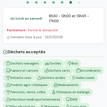
8h30 - 12h00 et 13h45 -
du lundi au samedi
17h00
Fermeture :
Fermé le dimanche
Dernière mise à jour : 22/07/2026
Déchets acceptés
Dechets menagers
Textiles
Bois
Papiers et cartons
Dechets verts
Encombrants
Solvants uses
Dechets acides
Huiles usees
Produits agro-chimiques
Medicaments
Peintures, vernis, colles
Chimiques en melange
Infectieux medicaux/veterinaires
DEEE
Piles electriques
Batteries
Corps gras