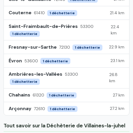
Couterne
21.4 km
61410
1 déchetterie
Saint-Fraimbault-de-Prières
53300
22.4
km
1 déchetterie
Fresnay-sur-Sarthe
22.9 km
72130
1 déchetterie
Évron
23.1 km
53600
1 déchetterie
Ambrières-les-Vallées
53300
26.8
km
1 déchetterie
Chahains
27 km
61320
1 déchetterie
Arçonnay
27.2 km
72610
1 déchetterie
Tout savoir sur la Déchèterie de Villaines-la-juhel