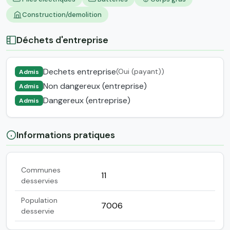
Construction/demolition
Déchets d'entreprise
Dechets entreprise
(Oui (payant))
Admis
Non dangereux (entreprise)
Admis
Dangereux (entreprise)
Admis
Informations pratiques
Communes
11
desservies
Population
7006
desservie