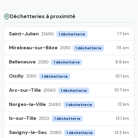
Déchetteries à proximité
Saint-Julien
7.7 km
21490
1 déchetterie
Mirebeau-sur-Bèze
7.8 km
21310
1 déchetterie
Belleneuve
9.9 km
21310
1 déchetterie
Oisilly
10.1 km
21310
1 déchetterie
Arc-sur-Tille
10.7 km
21560
1 déchetterie
Norges-la-Ville
12 km
21490
1 déchetterie
Is-sur-Tille
13.1 km
21120
1 déchetterie
Savigny-le-Sec
13.3 km
21380
1 déchetterie