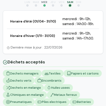
LUN
MAR
MER
JEU
VEN
SAM
DIM
mercredi : 9h-12h,
Horaire d'été (01/04- 31/10)
samedi : 14h30-18h.
mercredi : 9h-12h,
Horaire d'hiver (1/11- 31/03)
samedi : 14h-17h30.
Dernière mise à jour : 22/07/2026
Déchets acceptés
Dechets menagers
Textiles
Papiers et cartons
Dechets verts
Encombrants
Dechets en melange
Huiles usees
Chimiques en melange
Metaux ferreux
Pneumatiques
Piles electriques
Batteries