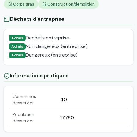
Corps gras
Construction/demolition
Déchets d'entreprise
Dechets entreprise
Admis
Non dangereux (entreprise)
Admis
Dangereux (entreprise)
Admis
Informations pratiques
Communes
40
desservies
Population
17780
desservie