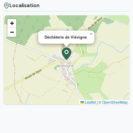
Localisation
+
−
×
Déchèterie de Viévigne
Leaflet
|
©
OpenStreetMap