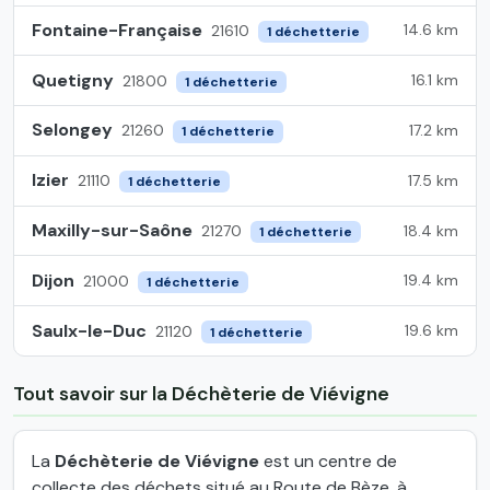
Fontaine-Française
14.6 km
21610
1 déchetterie
Quetigny
16.1 km
21800
1 déchetterie
Selongey
17.2 km
21260
1 déchetterie
Izier
17.5 km
21110
1 déchetterie
Maxilly-sur-Saône
18.4 km
21270
1 déchetterie
Dijon
19.4 km
21000
1 déchetterie
Saulx-le-Duc
19.6 km
21120
1 déchetterie
Tout savoir sur la Déchèterie de Viévigne
La
Déchèterie de Viévigne
est un centre de
collecte des déchets situé au Route de Bèze, à