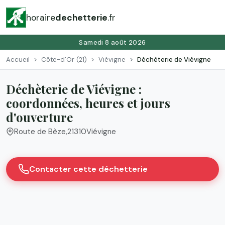
horaire
dechetterie
.fr
Samedi 8 août 2026
Accueil
Côte-d'Or (21)
Viévigne
Déchèterie de Viévigne
Déchèterie de Viévigne :
coordonnées, heures et jours
d'ouverture
Route de Bèze
,
21310
Viévigne
Contacter cette déchetterie