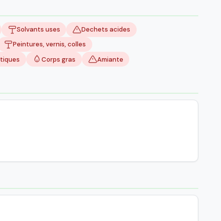
Solvants uses
Dechets acides
Peintures, vernis, colles
tiques
Corps gras
Amiante