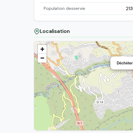
21
Population desservie
Localisation
+
−
Déchèter