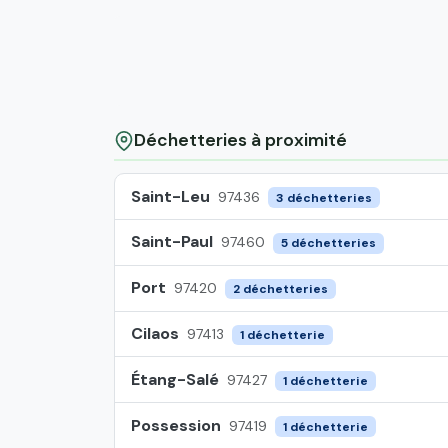
Déchetteries à proximité
Saint-Leu
97436
3 déchetteries
Saint-Paul
97460
5 déchetteries
Port
97420
2 déchetteries
Cilaos
97413
1 déchetterie
Étang-Salé
97427
1 déchetterie
Possession
97419
1 déchetterie