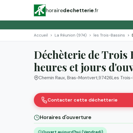
horaire
dechetterie
.fr
Accueil
La Réunion (974)
les Trois-Bassins
Déchèterie de Trois 
heures et jours d'ou
Chemin Raux, Bras-Montvert
,
97426
Les Trois
Contacter cette déchetterie
Horaires d'ouverture
Ouvert aujourd'hui (Vendredi)