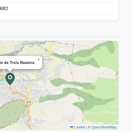
3682
×
ie de Trois Bassins
Leaflet
|
©
OpenStreetMap