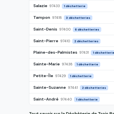
Salazie
97433
1 déchetterie
Tampon
97418
3 déchetteries
Saint-Denis
97400
6 déchetteries
Saint-Pierre
97410
2 déchetteries
Plaine-des-Palmistes
97431
1 déchetteri
Sainte-Marie
97438
1 déchetterie
Petite-Île
97429
1 déchetterie
Sainte-Suzanne
97441
2 déchetteries
Saint-André
97440
1 déchetterie
Tout savoir sur la Déchèterie de Trois B