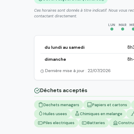
Ces horaires sont donnés à titre indicatif. Nous vous r
contactant directement.
LUN
MAR
M
du lundi au samedi
8h
dimanche
8h
Dernière mise à jour : 22/07/2026
Déchets acceptés
Dechets menagers
Papiers et cartons
Huiles usees
Chimiques en melange
Piles electriques
Batteries
Constru