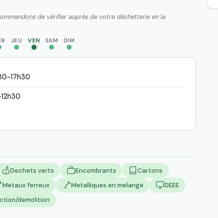
ecommandons de vérifier auprès de votre déchetterie en la
ER
JEU
VEN
SAM
DIM
30-17h30
-12h30
Dechets verts
Encombrants
Cartons
Metaux ferreux
Metalliques en melange
DEEE
ction/demolition