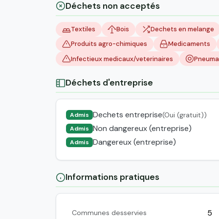
Déchets non acceptés
Textiles
Bois
Dechets en melange
Produits agro-chimiques
Medicaments
Infectieux medicaux/veterinaires
Pneuma
Déchets d'entreprise
Dechets entreprise
(Oui (gratuit))
Admis
Non dangereux (entreprise)
Admis
Dangereux (entreprise)
Admis
Informations pratiques
5
Communes desservies