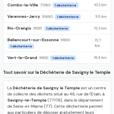
Combs-la-Ville
10.2 km
77380
1 déchetterie
Varennes-Jarcy
11.5 km
91480
1 déchetterie
Ris-Orangis
15.3 km
91130
1 déchetterie
Ballancourt-sur-Essonne
91610
15.7
km
1 déchetterie
Vert-le-Grand
16.4 km
91810
1 déchetterie
Tout savoir sur la Déchèterie de Savigny le Temple
La
Déchèterie de Savigny le Temple
est un centre
de collecte des déchets situé au 46, rue de l'Etain, à
Savigny-le-Temple
(77176), dans le département
de Seine-et-Marne (77). Cette déchetterie permet
aux particuliers de déposer gratuitement leurs