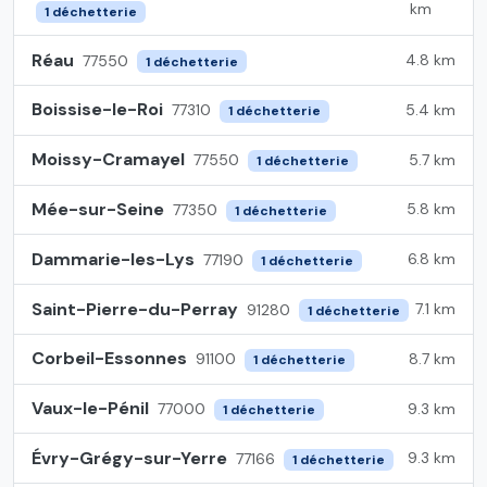
km
1 déchetterie
Réau
4.8 km
77550
1 déchetterie
Boissise-le-Roi
5.4 km
77310
1 déchetterie
Moissy-Cramayel
5.7 km
77550
1 déchetterie
Mée-sur-Seine
5.8 km
77350
1 déchetterie
Dammarie-les-Lys
6.8 km
77190
1 déchetterie
Saint-Pierre-du-Perray
7.1 km
91280
1 déchetterie
Corbeil-Essonnes
8.7 km
91100
1 déchetterie
Vaux-le-Pénil
9.3 km
77000
1 déchetterie
Évry-Grégy-sur-Yerre
9.3 km
77166
1 déchetterie