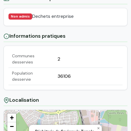
Dechets entreprise
Non admis
Informations pratiques
Communes
2
desservies
Population
36106
desservie
Localisation
+
−
×