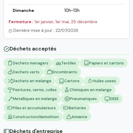
Dimanche
10h-13h
Fermeture :
1er janvier, 1er mai, 25 décembre
Dernière mise à jour : 22/07/2026
Déchets acceptés
Dechets menagers
Textiles
Papiers et cartons
Dechets verts
Encombrants
Dechets en melange
Cartons
Huiles usees
Peintures, vernis, colles
Chimiques en melange
Metalliques en melange
Pneumatiques
DEEE
Piles et accumulateurs
Batteries
Construction/demolition
Amiante
Déchets d'entreprise