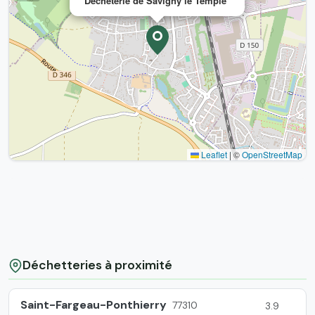
Déchèterie de Savigny le Temple
Leaflet
|
©
OpenStreetMap
Déchetteries à proximité
Saint-Fargeau-Ponthierry
77310
3.9