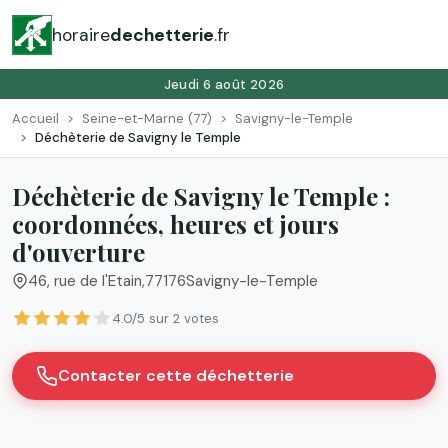
horaire
dechetterie
.fr
Jeudi 6 août 2026
Accueil
Seine-et-Marne (77)
Savigny-le-Temple
Déchèterie de Savigny le Temple
Déchèterie de Savigny le Temple :
coordonnées, heures et jours
d'ouverture
46, rue de l'Etain
,
77176
Savigny-le-Temple
4.0/5 sur 2 votes
Contacter cette déchetterie