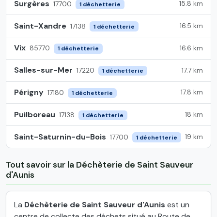
Surgères
15.8 km
17700
1 déchetterie
Saint-Xandre
16.5 km
17138
1 déchetterie
Vix
16.6 km
85770
1 déchetterie
Salles-sur-Mer
17.7 km
17220
1 déchetterie
Périgny
17.8 km
17180
1 déchetterie
Puilboreau
18 km
17138
1 déchetterie
Saint-Saturnin-du-Bois
19 km
17700
1 déchetterie
Tout savoir sur la Déchèterie de Saint Sauveur
d'Aunis
La
Déchèterie de Saint Sauveur d'Aunis
est un
centre de collecte des déchets situé au Route de