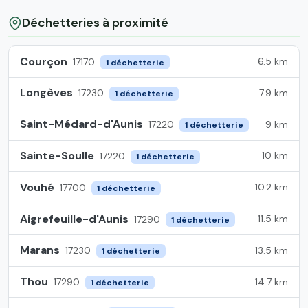
Déchetteries à proximité
Courçon
6.5 km
17170
1 déchetterie
Longèves
7.9 km
17230
1 déchetterie
Saint-Médard-d'Aunis
9 km
17220
1 déchetterie
Sainte-Soulle
10 km
17220
1 déchetterie
Vouhé
10.2 km
17700
1 déchetterie
Aigrefeuille-d'Aunis
11.5 km
17290
1 déchetterie
Marans
13.5 km
17230
1 déchetterie
Thou
14.7 km
17290
1 déchetterie