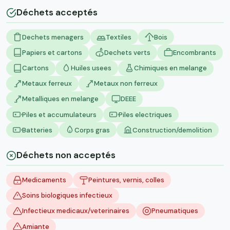
Déchets acceptés
Dechets menagers
Textiles
Bois
Papiers et cartons
Dechets verts
Encombrants
Cartons
Huiles usees
Chimiques en melange
Metaux ferreux
Metaux non ferreux
Metalliques en melange
DEEE
Piles et accumulateurs
Piles electriques
Batteries
Corps gras
Construction/demolition
Déchets non acceptés
Medicaments
Peintures, vernis, colles
Soins biologiques infectieux
Infectieux medicaux/veterinaires
Pneumatiques
Amiante