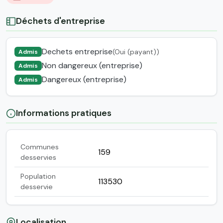
Déchets d'entreprise
Dechets entreprise
(Oui (payant))
Admis
Non dangereux (entreprise)
Admis
Dangereux (entreprise)
Admis
Informations pratiques
Communes
159
desservies
Population
113530
desservie
Localisation