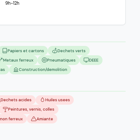
9h-12h
Papiers et cartons
Dechets verts
Metaux ferreux
Pneumatiques
DEEE
ras
Construction/demolition
Dechets acides
Huiles usees
Peintures, vernis, colles
non ferreux
Amiante