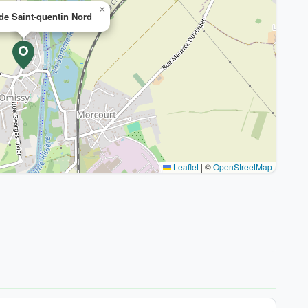
×
de Saint-quentin Nord
Leaflet
|
©
OpenStreetMap