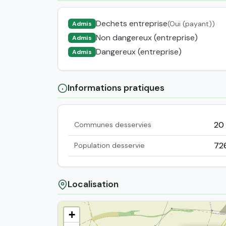
Dechets entreprise
(Oui (payant))
Admis
Non dangereux (entreprise)
Admis
Dangereux (entreprise)
Admis
Informations pratiques
20
Communes desservies
72
Population desservie
Localisation
+