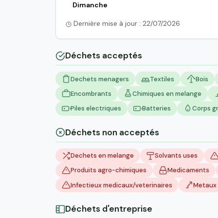
Dimanche
Dernière mise à jour : 22/07/2026
Déchets acceptés
Dechets menagers
Textiles
Bois
Encombrants
Chimiques en melange
Piles electriques
Batteries
Corps g
Déchets non acceptés
Dechets en melange
Solvants uses
Produits agro-chimiques
Medicaments
Infectieux medicaux/veterinaires
Metaux 
Déchets d'entreprise