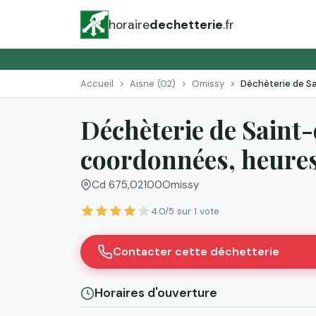
horaire
dechetterie
.fr
Accueil
Aisne (02)
Omissy
Déchèterie de S
Déchèterie de Saint-
coordonnées, heures 
Cd 675
,
02100
Omissy
4.0/5 sur 1 vote
Contacter cette déchetterie
Horaires d'ouverture