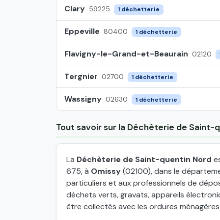
Clary
59225
1 déchetterie
Eppeville
80400
1 déchetterie
Flavigny-le-Grand-et-Beaurain
02120
Tergnier
02700
1 déchetterie
Wassigny
02630
1 déchetterie
Tout savoir sur la Déchèterie de Saint-
La
Déchèterie de Saint-quentin Nord
es
675, à
Omissy
(02100), dans le départeme
particuliers et aux professionnels de dép
déchets verts, gravats, appareils électron
être collectés avec les ordures ménagères