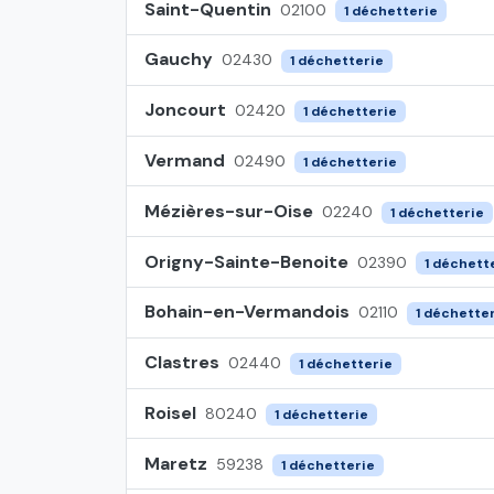
Saint-Quentin
02100
1 déchetterie
Gauchy
02430
1 déchetterie
Joncourt
02420
1 déchetterie
Vermand
02490
1 déchetterie
Mézières-sur-Oise
02240
1 déchetterie
Origny-Sainte-Benoite
02390
1 déchett
Bohain-en-Vermandois
02110
1 déchette
Clastres
02440
1 déchetterie
Roisel
80240
1 déchetterie
Maretz
59238
1 déchetterie