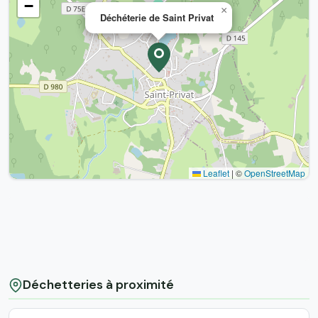
−
×
Déchéterie de Saint Privat
Leaflet
|
©
OpenStreetMap
Déchetteries à proximité