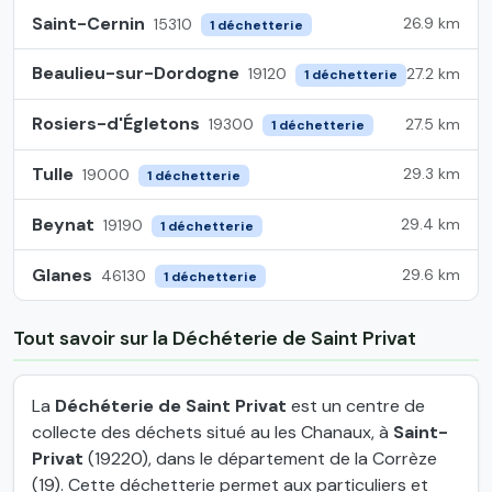
Saint-Cernin
26.9 km
15310
1 déchetterie
Beaulieu-sur-Dordogne
27.2 km
19120
1 déchetterie
Rosiers-d'Égletons
27.5 km
19300
1 déchetterie
Tulle
29.3 km
19000
1 déchetterie
Beynat
29.4 km
19190
1 déchetterie
Glanes
29.6 km
46130
1 déchetterie
Tout savoir sur la Déchéterie de Saint Privat
La
Déchéterie de Saint Privat
est un centre de
collecte des déchets situé au les Chanaux, à
Saint-
Privat
(19220), dans le département de la Corrèze
(19). Cette déchetterie permet aux particuliers et