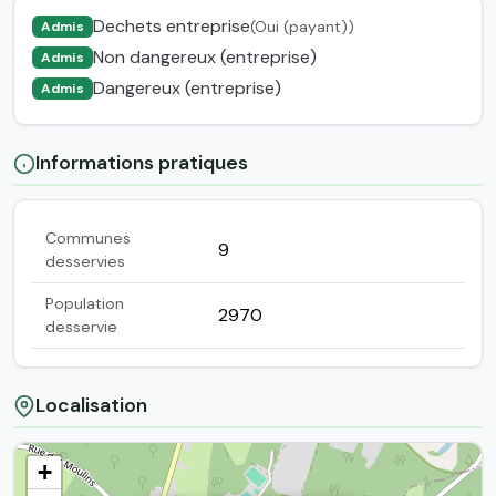
Dechets entreprise
(Oui (payant))
Admis
Non dangereux (entreprise)
Admis
Dangereux (entreprise)
Admis
Informations pratiques
Communes
9
desservies
Population
2970
desservie
Localisation
+