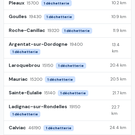
Pleaux
10.2 km
15700
1 déchetterie
Goulles
10.9 km
19430
1 déchetterie
Roche-Canillac
11.9 km
19320
1 déchetterie
Argentat-sur-Dordogne
19400
13.4
km
1 déchetterie
Laroquebrou
20.4 km
15150
1 déchetterie
Mauriac
20.5 km
15200
1 déchetterie
Sainte-Eulalie
21.7 km
15140
1 déchetterie
Ladignac-sur-Rondelles
19150
22.7
km
1 déchetterie
Calviac
24.4 km
46190
1 déchetterie