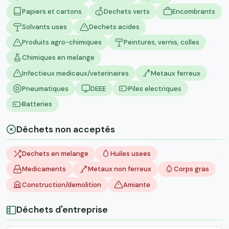
Papiers et cartons
Dechets verts
Encombrants
Solvants uses
Dechets acides
Produits agro-chimiques
Peintures, vernis, colles
Chimiques en melange
Infectieux medicaux/veterinaires
Metaux ferreux
Pneumatiques
DEEE
Piles electriques
Batteries
Déchets non acceptés
Dechets en melange
Huiles usees
Medicaments
Metaux non ferreux
Corps gras
Construction/demolition
Amiante
Déchets d'entreprise