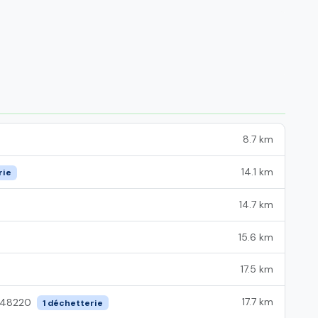
8.7 km
14.1 km
rie
14.7 km
15.6 km
17.5 km
17.7 km
48220
1 déchetterie