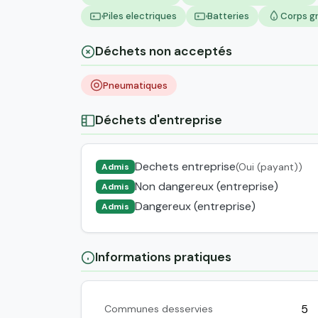
Piles electriques
Batteries
Corps g
Déchets non acceptés
Pneumatiques
Déchets d'entreprise
Dechets entreprise
(Oui (payant))
Admis
Non dangereux (entreprise)
Admis
Dangereux (entreprise)
Admis
Informations pratiques
5
Communes desservies