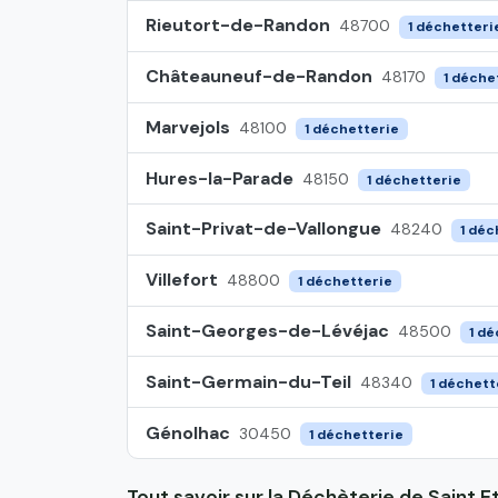
Rieutort-de-Randon
48700
1 déchetteri
Châteauneuf-de-Randon
48170
1 déche
Marvejols
48100
1 déchetterie
Hures-la-Parade
48150
1 déchetterie
Saint-Privat-de-Vallongue
48240
1 déc
Villefort
48800
1 déchetterie
Saint-Georges-de-Lévéjac
48500
1 dé
Saint-Germain-du-Teil
48340
1 déchett
Génolhac
30450
1 déchetterie
Tout savoir sur la Déchèterie de Saint 