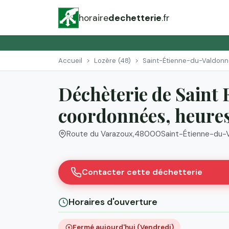
horaire
dechetterie
.fr
Accueil
Lozère (48)
Saint-Étienne-du-Valdonn
Déchèterie de Saint 
coordonnées, heures 
Route du Varazoux
,
48000
Saint-Étienne-du-
Contacter cette déchetterie
Horaires d'ouverture
Fermé aujourd'hui (Vendredi)