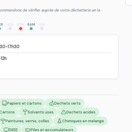
ecommandons de vérifier auprès de votre déchetterie en la
ER
JEU
VEN
SAM
DIM
h30-17h30
-12h
Papiers et cartons
Dechets verts
Cartons
Solvants uses
Dechets acides
Peintures, vernis, colles
Chimiques en melange
DEEE
Piles et accumulateurs