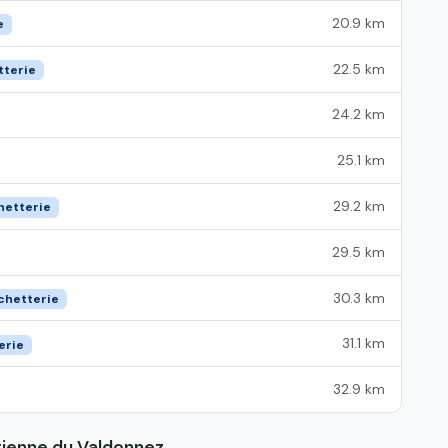
20.9 km
e
22.5 km
tterie
24.2 km
25.1 km
29.2 km
hetterie
29.5 km
30.3 km
chetterie
31.1 km
erie
32.9 km
Etienne du Valdonnez