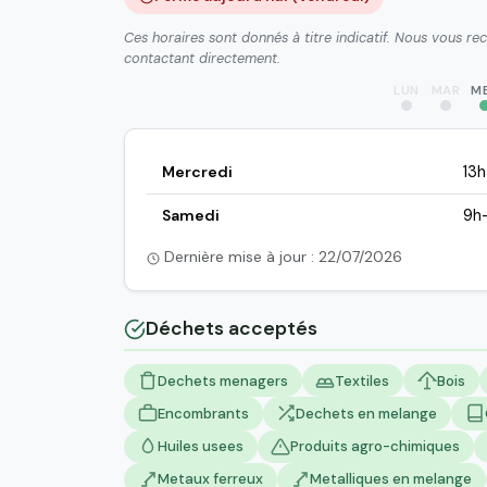
Ces horaires sont donnés à titre indicatif. Nous vous r
contactant directement.
LUN
MAR
M
Mercredi
13
Samedi
9h
Dernière mise à jour : 22/07/2026
Déchets acceptés
Dechets menagers
Textiles
Bois
Encombrants
Dechets en melange
Huiles usees
Produits agro-chimiques
Metaux ferreux
Metalliques en melange