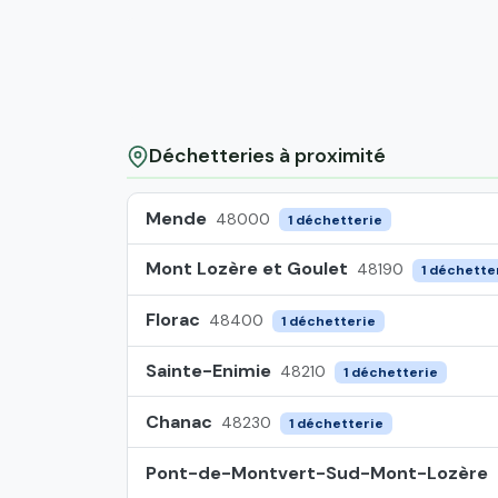
Déchetteries à proximité
Mende
48000
1 déchetterie
Mont Lozère et Goulet
48190
1 déchette
Florac
48400
1 déchetterie
Sainte-Enimie
48210
1 déchetterie
Chanac
48230
1 déchetterie
Pont-de-Montvert-Sud-Mont-Lozère