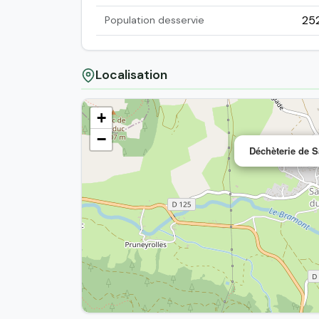
25
Population desservie
Localisation
+
−
Déchèterie de S