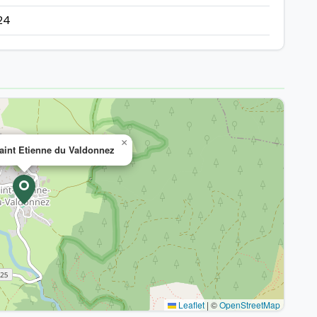
24
×
aint Etienne du Valdonnez
Leaflet
|
©
OpenStreetMap