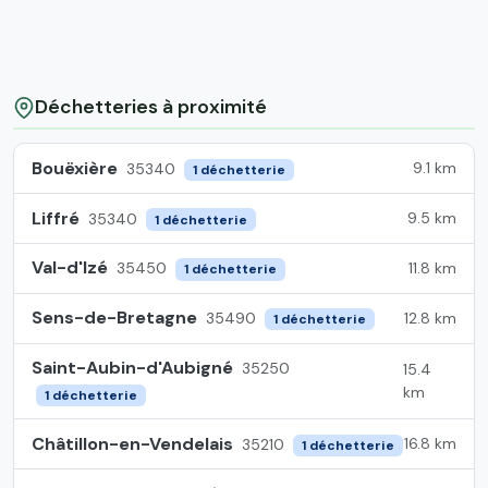
Déchetteries à proximité
Bouëxière
9.1 km
35340
1 déchetterie
Liffré
9.5 km
35340
1 déchetterie
Val-d'Izé
11.8 km
35450
1 déchetterie
Sens-de-Bretagne
12.8 km
35490
1 déchetterie
Saint-Aubin-d'Aubigné
35250
15.4
km
1 déchetterie
Châtillon-en-Vendelais
16.8 km
35210
1 déchetterie