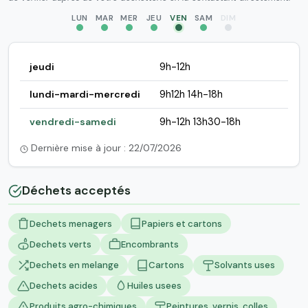
LUN
MAR
MER
JEU
VEN
SAM
DIM
jeudi
9h-12h
lundi-mardi-mercredi
9h12h 14h-18h
vendredi-samedi
9h-12h 13h30-18h
Dernière mise à jour : 22/07/2026
Déchets acceptés
Dechets menagers
Papiers et cartons
Dechets verts
Encombrants
Dechets en melange
Cartons
Solvants uses
Dechets acides
Huiles usees
Produits agro-chimiques
Peintures, vernis, colles