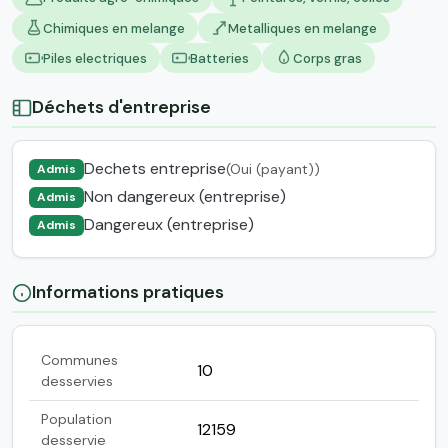
Chimiques en melange
Metalliques en melange
Piles electriques
Batteries
Corps gras
Déchets d'entreprise
Dechets entreprise
(Oui (payant))
Admis
Non dangereux (entreprise)
Admis
Dangereux (entreprise)
Admis
Informations pratiques
Communes
10
desservies
Population
12159
desservie