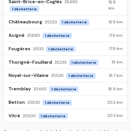
Saint-Brice-en-Coglès
35460
16.9
km
1 déchetterie
Châteaubourg
16.9 km
35220
1 déchetterie
Acigné
17.6 km
35690
1 déchetterie
Fougères
17.8 km
35133
1 déchetterie
Thorigné-Fouillard
18 km
35235
1 déchetterie
Noyal-sur-Vilaine
18.7 km
35530
1 déchetterie
Tremblay
18.9 km
35460
1 déchetterie
Betton
20.2 km
35830
1 déchetterie
Vitré
20.3 km
35500
1 déchetterie