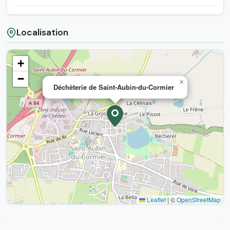
Localisation
+
−
×
Déchèterie de Saint-Aubin-du-Cormier
Leaflet
|
©
OpenStreetMap