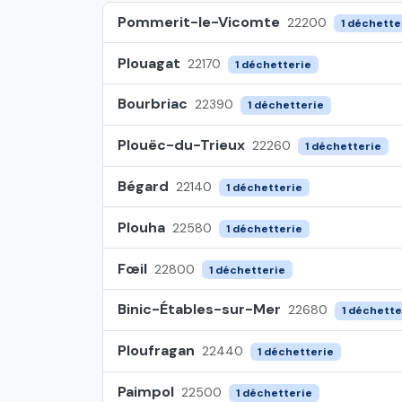
Pommerit-le-Vicomte
22200
1 déchette
Plouagat
22170
1 déchetterie
Bourbriac
22390
1 déchetterie
Plouëc-du-Trieux
22260
1 déchetterie
Bégard
22140
1 déchetterie
Plouha
22580
1 déchetterie
Fœil
22800
1 déchetterie
Binic-Étables-sur-Mer
22680
1 déchette
Ploufragan
22440
1 déchetterie
Paimpol
22500
1 déchetterie