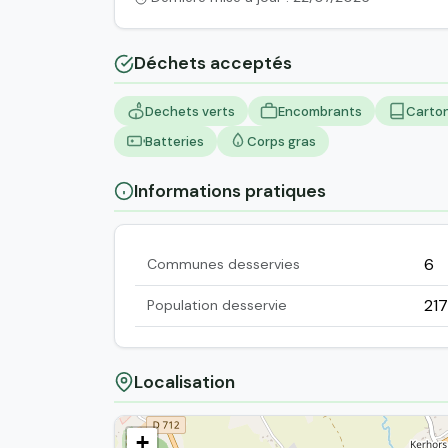
Déchets acceptés
Dechets verts
Encombrants
Carto
Batteries
Corps gras
Informations pratiques
6
Communes desservies
21
Population desservie
Localisation
+