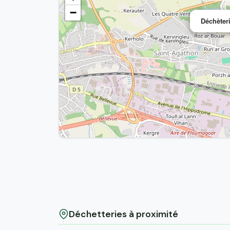
−
Déchèter
Déchetteries à proximité