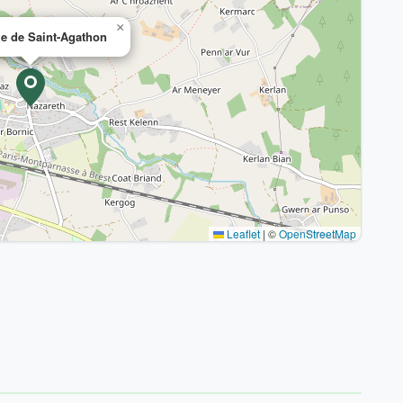
×
ie de Saint-Agathon
Leaflet
|
©
OpenStreetMap