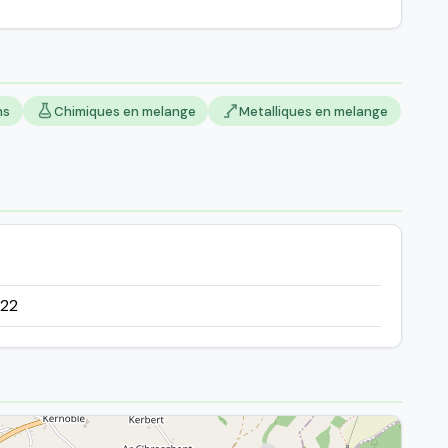
ns
Chimiques en melange
Metalliques en melange
722