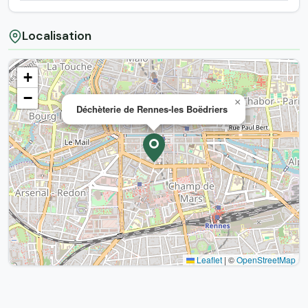
Localisation
+
−
×
Déchèterie de Rennes-les Boëdriers
Leaflet
|
©
OpenStreetMap