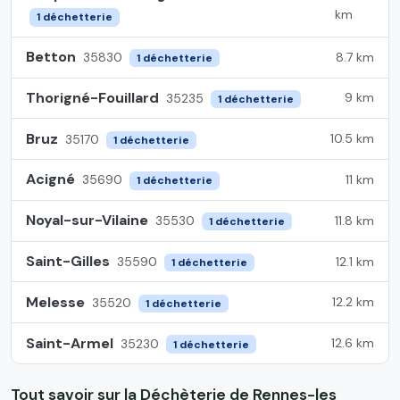
km
1 déchetterie
Betton
8.7 km
35830
1 déchetterie
Thorigné-Fouillard
9 km
35235
1 déchetterie
Bruz
10.5 km
35170
1 déchetterie
Acigné
11 km
35690
1 déchetterie
Noyal-sur-Vilaine
11.8 km
35530
1 déchetterie
Saint-Gilles
12.1 km
35590
1 déchetterie
Melesse
12.2 km
35520
1 déchetterie
Saint-Armel
12.6 km
35230
1 déchetterie
Tout savoir sur la Déchèterie de Rennes-les