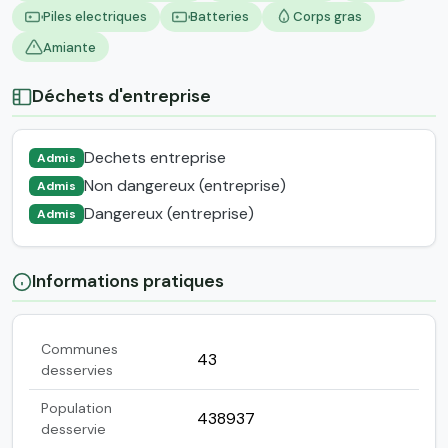
Piles electriques
Batteries
Corps gras
Amiante
Déchets d'entreprise
Dechets entreprise
Admis
Non dangereux (entreprise)
Admis
Dangereux (entreprise)
Admis
Informations pratiques
Communes
43
desservies
Population
438937
desservie