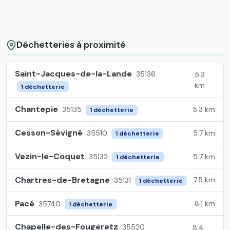
Déchetteries à proximité
Saint-Jacques-de-la-Lande
35136
5.3
km
1 déchetterie
Chantepie
5.3 km
35135
1 déchetterie
Cesson-Sévigné
5.7 km
35510
1 déchetterie
Vezin-le-Coquet
5.7 km
35132
1 déchetterie
Chartres-de-Bretagne
7.5 km
35131
1 déchetterie
Pacé
8.1 km
35740
1 déchetterie
Chapelle-des-Fougeretz
35520
8.4