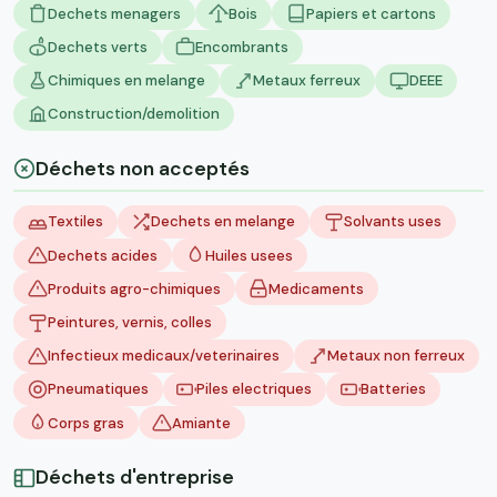
Dechets menagers
Bois
Papiers et cartons
Dechets verts
Encombrants
Chimiques en melange
Metaux ferreux
DEEE
Construction/demolition
Déchets non acceptés
Textiles
Dechets en melange
Solvants uses
Dechets acides
Huiles usees
Produits agro-chimiques
Medicaments
Peintures, vernis, colles
Infectieux medicaux/veterinaires
Metaux non ferreux
Pneumatiques
Piles electriques
Batteries
Corps gras
Amiante
Déchets d'entreprise