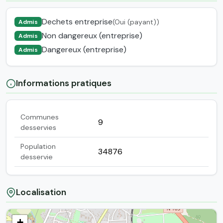
Dechets entreprise
(Oui (payant))
Admis
Non dangereux (entreprise)
Admis
Dangereux (entreprise)
Admis
Informations pratiques
Communes
9
desservies
Population
34876
desservie
Localisation
+