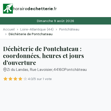
horaire
dechetterie
.fr
Dimanche 9 août 2026
Accueil
Loire-Atlantique (44)
Pontchâteau
Déchèterie de Pontchateau
Déchèterie de Pontchateau :
coordonnées, heures et jours
d'ouverture
Zi du Landas, Rue Lavoisier
,
44160
Pontchâteau
4.0/5 sur 1 vote