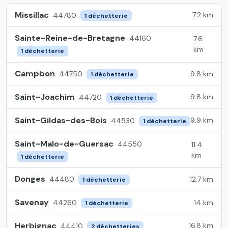
Missillac
7.2 km
44780
1 déchetterie
Sainte-Reine-de-Bretagne
44160
7.6
km
1 déchetterie
Campbon
9.8 km
44750
1 déchetterie
Saint-Joachim
9.8 km
44720
1 déchetterie
Saint-Gildas-des-Bois
9.9 km
44530
1 déchetterie
Saint-Malo-de-Guersac
44550
11.4
km
1 déchetterie
Donges
12.7 km
44480
1 déchetterie
Savenay
14 km
44260
1 déchetterie
Herbignac
16.8 km
44410
2 déchetteries