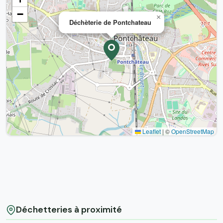
−
×
Déchèterie de Pontchateau
Leaflet
|
©
OpenStreetMap
Déchetteries à proximité