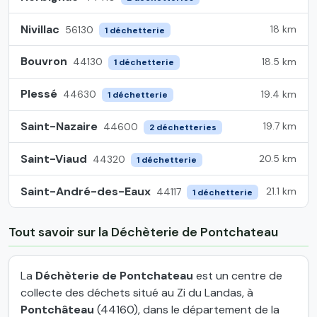
Nivillac
18 km
56130
1 déchetterie
Bouvron
18.5 km
44130
1 déchetterie
Plessé
19.4 km
44630
1 déchetterie
Saint-Nazaire
19.7 km
44600
2 déchetteries
Saint-Viaud
20.5 km
44320
1 déchetterie
Saint-André-des-Eaux
21.1 km
44117
1 déchetterie
Tout savoir sur la Déchèterie de Pontchateau
La
Déchèterie de Pontchateau
est un centre de
collecte des déchets situé au Zi du Landas, à
Pontchâteau
(44160), dans le département de la