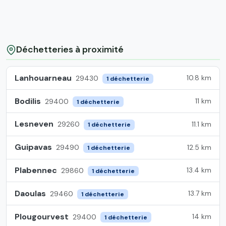
Déchetteries à proximité
Lanhouarneau
10.8 km
29430
1 déchetterie
Bodilis
11 km
29400
1 déchetterie
Lesneven
11.1 km
29260
1 déchetterie
Guipavas
12.5 km
29490
1 déchetterie
Plabennec
13.4 km
29860
1 déchetterie
Daoulas
13.7 km
29460
1 déchetterie
Plougourvest
14 km
29400
1 déchetterie