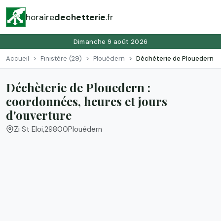
horaire
dechetterie
.fr
Dimanche 9 août 2026
Accueil
Finistère (29)
Plouédern
Déchèterie de Plouedern
Déchèterie de Plouedern :
coordonnées, heures et jours
d'ouverture
Zi St Eloi
,
29800
Plouédern