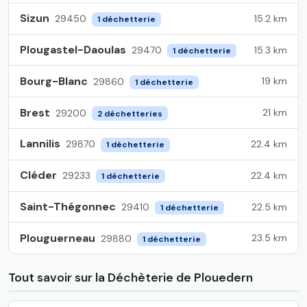
Sizun
15.2 km
29450
1 déchetterie
Plougastel-Daoulas
15.3 km
29470
1 déchetterie
Bourg-Blanc
19 km
29860
1 déchetterie
Brest
21 km
29200
2 déchetteries
Lannilis
22.4 km
29870
1 déchetterie
Cléder
22.4 km
29233
1 déchetterie
Saint-Thégonnec
22.5 km
29410
1 déchetterie
Plouguerneau
23.5 km
29880
1 déchetterie
Tout savoir sur la Déchèterie de Plouedern