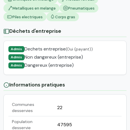
Metalliques en melange
Pneumatiques
Piles electriques
Corps gras
Déchets d'entreprise
Dechets entreprise
(Oui (payant))
Admis
Non dangereux (entreprise)
Admis
Dangereux (entreprise)
Admis
Informations pratiques
Communes
22
desservies
Population
47595
desservie