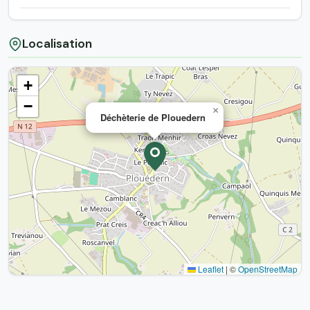
Localisation
+
−
×
Déchèterie de Plouedern
Leaflet
|
©
OpenStreetMap