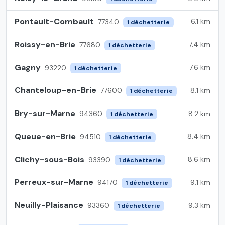
Pontault-Combault
6.1 km
77340
1 déchetterie
Roissy-en-Brie
7.4 km
77680
1 déchetterie
Gagny
7.6 km
93220
1 déchetterie
Chanteloup-en-Brie
8.1 km
77600
1 déchetterie
Bry-sur-Marne
8.2 km
94360
1 déchetterie
Queue-en-Brie
8.4 km
94510
1 déchetterie
Clichy-sous-Bois
8.6 km
93390
1 déchetterie
Perreux-sur-Marne
9.1 km
94170
1 déchetterie
Neuilly-Plaisance
9.3 km
93360
1 déchetterie