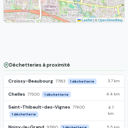
Leaflet
|
©
OpenStreetMap
Déchetteries à proximité
Croissy-Beaubourg
3.7 km
77183
1 déchetterie
Chelles
4.4 km
77500
1 déchetterie
Saint-Thibault-des-Vignes
77400
4.7
km
1 déchetterie
Noisy-le-Grand
5.5 km
93160
1 déchetterie