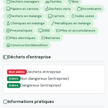
Dechets menagers
Textiles
Bois
Papiers et cartons
Dechets verts
Encombrants
Dechets en melange
Cartons
Huiles usees
Chimiques en melange
Metalliques en melange
Pneumatiques
DEEE
Piles et accumulateurs
Piles electriques
Batteries
Construction/demolition
Déchets d'entreprise
Dechets entreprise
Non admis
Non dangereux (entreprise)
Admis
Dangereux (entreprise)
Admis
Informations pratiques