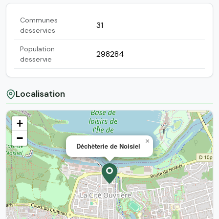
Communes
31
desservies
Population
298284
desservie
Localisation
+
−
×
Déchèterie de Noisiel