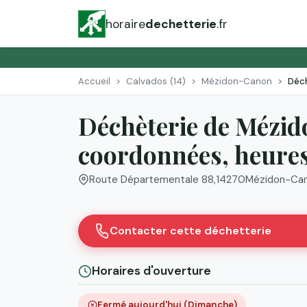
horaire
dechetterie
.fr
Accueil
Calvados (14)
Mézidon-Canon
Déc
Déchèterie de Mézi
coordonnées, heures 
Route Départementale 88
,
14270
Mézidon-Ca
Contacter cette déchetterie
Horaires d'ouverture
Fermé aujourd'hui (Dimanche)