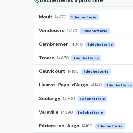
Déchetteries à proximité
Moult
14370
1 déchetterie
Vendeuvre
14170
1 déchetterie
Cambremer
14340
1 déchetterie
Troarn
14670
1 déchetterie
Cauvicourt
14190
1 déchetterie
Livarot-Pays-d'Auge
14140
1 déchetterie
Soulangy
14700
1 déchetterie
Varaville
14390
1 déchetterie
Périers-en-Auge
14160
1 déchetterie