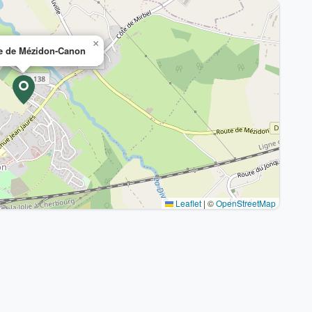
×
ie de Mézidon-Canon
Leaflet
|
©
OpenStreetMap