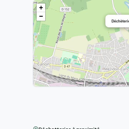
+
−
Déchèter