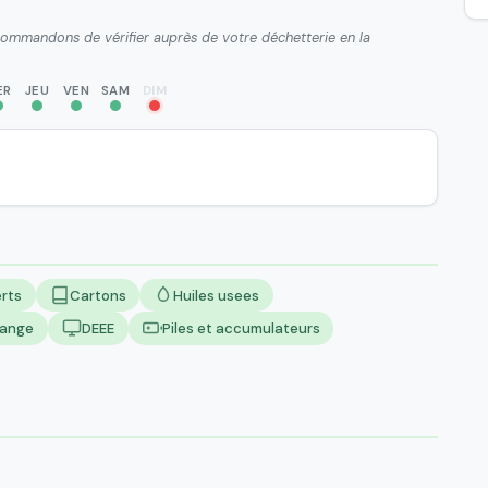
ecommandons de vérifier auprès de votre déchetterie en la
ER
JEU
VEN
SAM
DIM
rts
Cartons
Huiles usees
lange
DEEE
Piles et accumulateurs