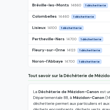
Bréville-les-Monts
14860
1 déchetterie
Colombelles
14460
1 déchetterie
Lisieux
14100
1 déchetterie
Pertheville-Ners
14700
1 déchetterie
Fleury-sur-Orne
14123
1 déchetterie
Noron-l'Abbaye
14700
1 déchetterie
Tout savoir sur la Déchèterie de Mézi
La
Déchèterie de Mézidon-Canon
est u
Départementale 88, à
Mézidon-Canon
(1
déchetterie permet aux particuliers et au
déchets encombrants, déchets verts, grava