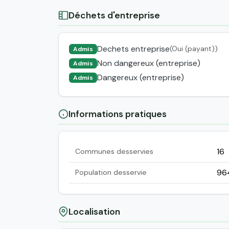
Déchets d'entreprise
Dechets entreprise
(Oui (payant))
Admis
Non dangereux (entreprise)
Admis
Dangereux (entreprise)
Admis
Informations pratiques
16
Communes desservies
96
Population desservie
Localisation