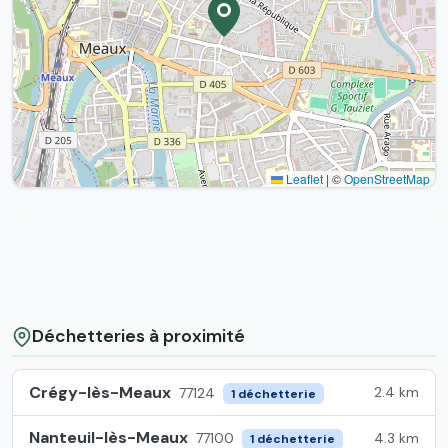
Leaflet
|
©
OpenStreetMap
Déchetteries à proximité
Crégy-lès-Meaux
2.4 km
77124
1 déchetterie
Nanteuil-lès-Meaux
4.3 km
77100
1 déchetterie