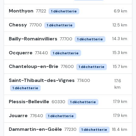
Monthyon
6.9 km
77122
1 déchetterie
Chessy
12.5 km
77700
1 déchetterie
Bailly-Romainvilliers
14.3 km
77700
1 déchetterie
Ocquerre
15.3 km
77440
1 déchetterie
Chanteloup-en-Brie
15.7 km
77600
1 déchetterie
Saint-Thibault-des-Vignes
77400
17.6
km
1 déchetterie
Plessis-Belleville
17.9 km
60330
1 déchetterie
Jouarre
17.9 km
77640
1 déchetterie
Dammartin-en-Goële
18.4 km
77230
1 déchetterie