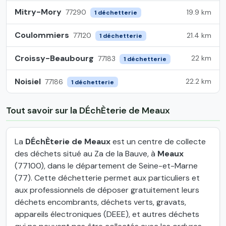
Mitry-Mory
19.9 km
77290
1 déchetterie
Coulommiers
21.4 km
77120
1 déchetterie
Croissy-Beaubourg
22 km
77183
1 déchetterie
Noisiel
22.2 km
77186
1 déchetterie
Tout savoir sur la DÉchÈterie de Meaux
La
DÉchÈterie de Meaux
est un centre de collecte
des déchets situé au Za de la Bauve, à
Meaux
(77100), dans le département de Seine-et-Marne
(77). Cette déchetterie permet aux particuliers et
aux professionnels de déposer gratuitement leurs
déchets encombrants, déchets verts, gravats,
appareils électroniques (DEEE), et autres déchets