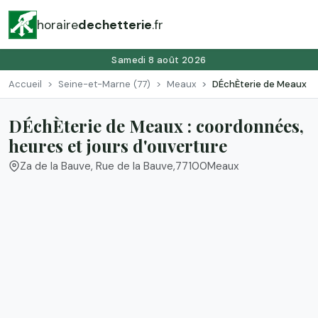
horaire
dechetterie
.fr
Samedi 8 août 2026
Accueil
Seine-et-Marne (77)
Meaux
DÉchÈterie de Meaux
DÉchÈterie de Meaux : coordonnées,
heures et jours d'ouverture
Za de la Bauve, Rue de la Bauve
,
77100
Meaux