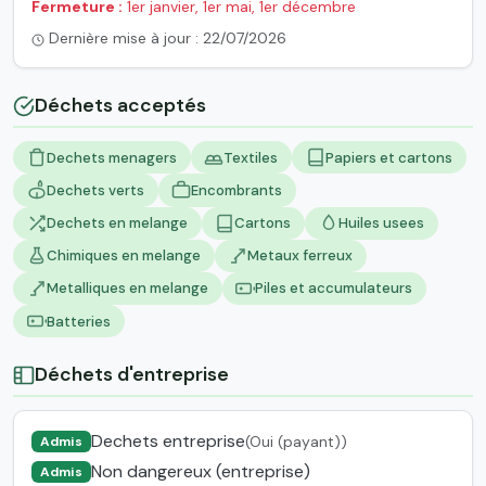
Fermeture :
1er janvier, 1er mai, 1er décembre
Dernière mise à jour : 22/07/2026
Déchets acceptés
Dechets menagers
Textiles
Papiers et cartons
Dechets verts
Encombrants
Dechets en melange
Cartons
Huiles usees
Chimiques en melange
Metaux ferreux
Metalliques en melange
Piles et accumulateurs
Batteries
Déchets d'entreprise
Dechets entreprise
(Oui (payant))
Admis
Non dangereux (entreprise)
Admis