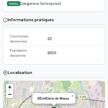
Dangereux (entreprise)
Admis
Informations pratiques
Communes
22
desservies
Population
91011
desservie
Localisation
+
−
×
DÉchÈterie de Meaux