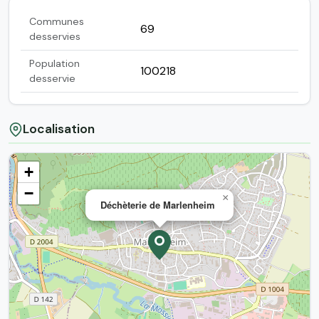
Communes
69
desservies
Population
100218
desservie
Localisation
+
−
×
Déchèterie de Marlenheim