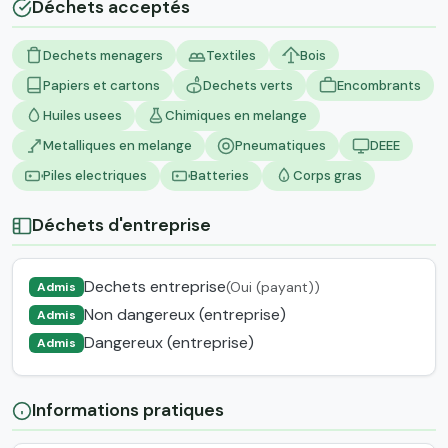
Déchets acceptés
Dechets menagers
Textiles
Bois
Papiers et cartons
Dechets verts
Encombrants
Huiles usees
Chimiques en melange
Metalliques en melange
Pneumatiques
DEEE
Piles electriques
Batteries
Corps gras
Déchets d'entreprise
Dechets entreprise
(Oui (payant))
Admis
Non dangereux (entreprise)
Admis
Dangereux (entreprise)
Admis
Informations pratiques