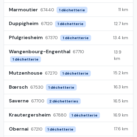
Marmoutier
11 km
67440
1 déchetterie
Duppigheim
12.7 km
67120
1 déchetterie
Pfulgriesheim
13.4 km
67370
1 déchetterie
Wangenbourg-Engenthal
67710
13.9
km
1 déchetterie
Mutzenhouse
15.2 km
67270
1 déchetterie
Bœrsch
16.3 km
67530
1 déchetterie
Saverne
16.5 km
67700
2 déchetteries
Krautergersheim
16.9 km
67880
1 déchetterie
Obernai
17.6 km
67210
1 déchetterie