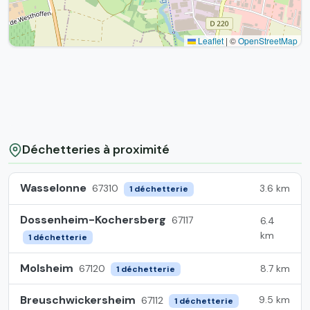
Leaflet
|
©
OpenStreetMap
Déchetteries à proximité
Wasselonne
3.6 km
67310
1 déchetterie
Dossenheim-Kochersberg
67117
6.4
km
1 déchetterie
Molsheim
8.7 km
67120
1 déchetterie
Breuschwickersheim
9.5 km
67112
1 déchetterie