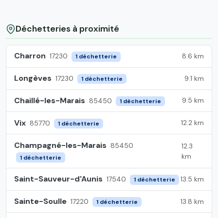
Déchetteries à proximité
Charron
8.6 km
17230
1 déchetterie
Longèves
9.1 km
17230
1 déchetterie
Chaillé-les-Marais
9.5 km
85450
1 déchetterie
Vix
12.2 km
85770
1 déchetterie
Champagné-les-Marais
85450
12.3
km
1 déchetterie
Saint-Sauveur-d'Aunis
13.5 km
17540
1 déchetterie
Sainte-Soulle
13.8 km
17220
1 déchetterie