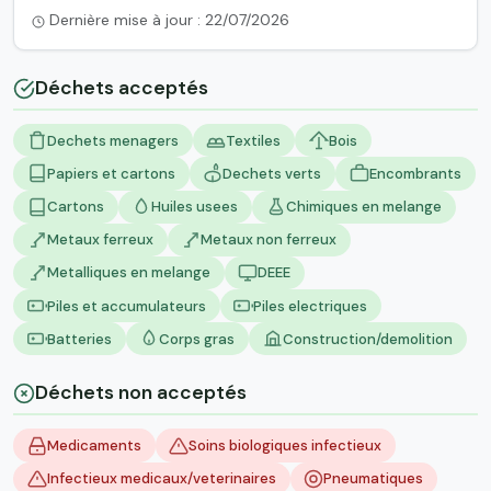
Dernière mise à jour : 22/07/2026
Déchets acceptés
Dechets menagers
Textiles
Bois
Papiers et cartons
Dechets verts
Encombrants
Cartons
Huiles usees
Chimiques en melange
Metaux ferreux
Metaux non ferreux
Metalliques en melange
DEEE
Piles et accumulateurs
Piles electriques
Batteries
Corps gras
Construction/demolition
Déchets non acceptés
Medicaments
Soins biologiques infectieux
Infectieux medicaux/veterinaires
Pneumatiques