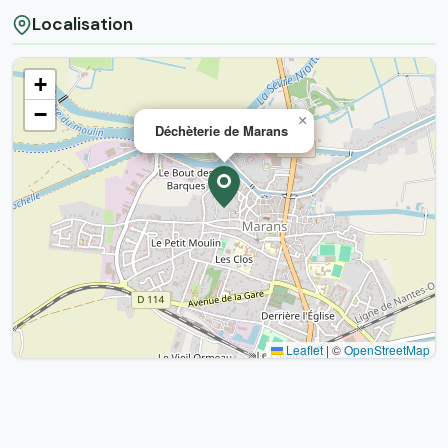
Localisation
+
−
×
Déchèterie de Marans
Leaflet
|
©
OpenStreetMap