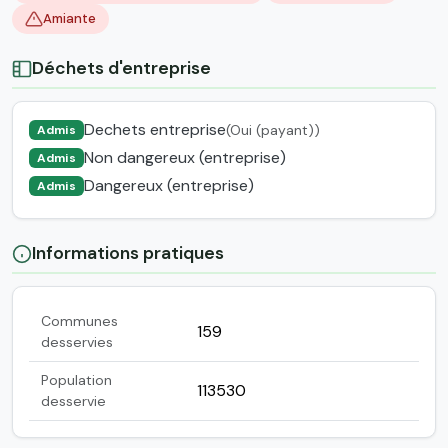
Amiante
Déchets d'entreprise
Dechets entreprise
(Oui (payant))
Admis
Non dangereux (entreprise)
Admis
Dangereux (entreprise)
Admis
Informations pratiques
Communes
159
desservies
Population
113530
desservie