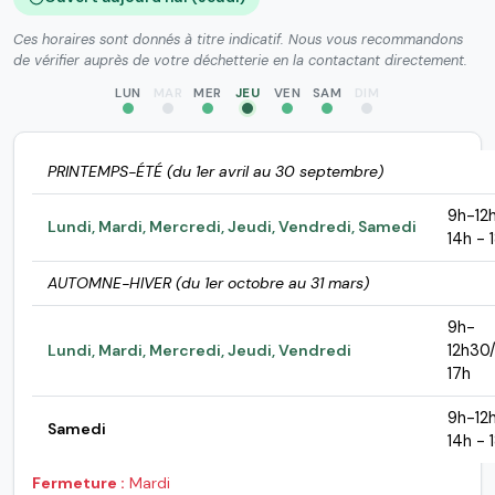
Ces horaires sont donnés à titre indicatif. Nous vous recommandons
de vérifier auprès de votre déchetterie en la contactant directement.
LUN
MAR
MER
JEU
VEN
SAM
DIM
PRINTEMPS-ÉTÉ (du 1er avril au 30 septembre)
9h-12
Lundi, Mardi, Mercredi, Jeudi, Vendredi, Samedi
14h - 
AUTOMNE-HIVER (du 1er octobre au 31 mars)
9h-
Lundi, Mardi, Mercredi, Jeudi, Vendredi
12h30
17h
9h-12
Samedi
14h - 
Fermeture :
Mardi