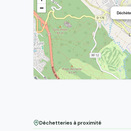
−
Déchète
Déchetteries à proximité