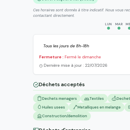
Ces horaires sont donnés à titre indicatif. Nous vous r
contactant directement.
LUN
MAR
M
Tous les jours de 8h-18h
Fermeture :
Fermé le dimanche
Dernière mise à jour : 22/07/2026
Déchets acceptés
Dechets menagers
Textiles
Dechet
Huiles usees
Metalliques en melange
Construction/demolition