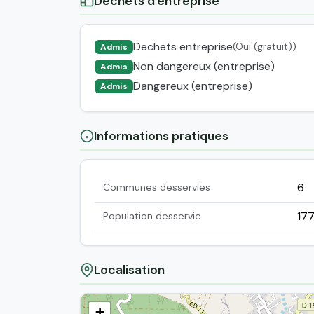
Déchets d'entreprise
Dechets entreprise
(Oui (gratuit))
Admis
Non dangereux (entreprise)
Admis
Dangereux (entreprise)
Admis
Informations pratiques
6
Communes desservies
17
Population desservie
Localisation
+