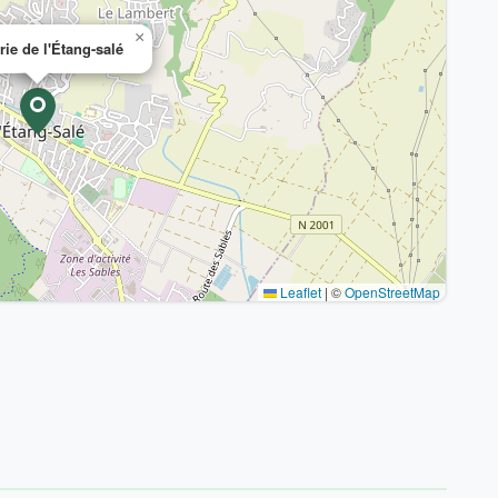
×
rie de l'Étang-salé
Leaflet
|
©
OpenStreetMap