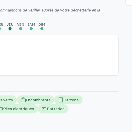
ecommandons de vérifier auprès de votre déchetterie en la
ER
JEU
VEN
SAM
DIM
s verts
Encombrants
Cartons
Piles electriques
Batteries