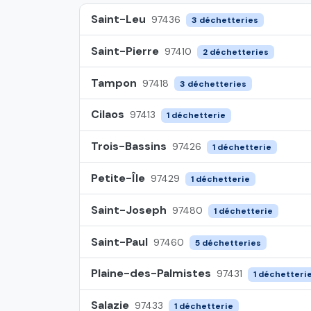
Saint-Leu
97436
3 déchetteries
Saint-Pierre
97410
2 déchetteries
Tampon
97418
3 déchetteries
Cilaos
97413
1 déchetterie
Trois-Bassins
97426
1 déchetterie
Petite-Île
97429
1 déchetterie
Saint-Joseph
97480
1 déchetterie
Saint-Paul
97460
5 déchetteries
Plaine-des-Palmistes
97431
1 déchetteri
Salazie
97433
1 déchetterie