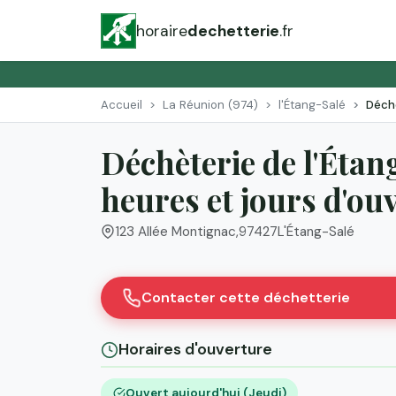
horaire
dechetterie
.fr
Accueil
La Réunion (974)
l'Étang-Salé
Déchè
Déchèterie de l'Étan
heures et jours d'ou
123 Allée Montignac
,
97427
L'Étang-Salé
Contacter cette déchetterie
Horaires d'ouverture
Ouvert aujourd'hui (Jeudi)