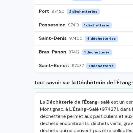
Port
97420
2 déchetteries
Possession
97419
1 déchetterie
Saint-Denis
97400
6 déchetteries
Bras-Panon
97412
1 déchetterie
Saint-Benoît
97437
1 déchetterie
Tout savoir sur la Déchèterie de l'Étang
La
Déchèterie de l'Étang-salé
est un cen
Montignac, à
L'Étang-Salé
(97427), dans 
déchetterie permet aux particuliers et au
déchets encombrants, déchets verts, grava
déchets qui ne peuvent pas être collectés