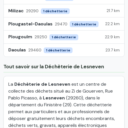
Milizac
21.7 km
29290
1 déchetterie
Plougastel-Daoulas
22.2 km
29470
1 déchetterie
Plougoulm
22.9 km
29250
1 déchetterie
Daoulas
23.7 km
29460
1 déchetterie
Tout savoir sur la Déchèterie de Lesneven
La
Déchèterie de Lesneven
est un centre de
collecte des déchets situé au Zi de Gouerven, Rue
Pablo Picasso, à
Lesneven
(29260), dans le
département du Finistère (29). Cette déchetterie
permet aux particuliers et aux professionnels de
déposer gratuitement leurs déchets encombrants,
déchets verts, gravats, appareils électroniques