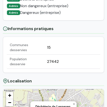
Non dangereux (entreprise)
Admis
Dangereux (entreprise)
Admis
Informations pratiques
Communes
15
desservies
Population
27442
desservie
Localisation
+
−
×
Déchèterie de Lesneven