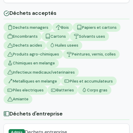
Déchets acceptés
Dechets menagers
Bois
Papiers et cartons
Encombrants
Cartons
Solvants uses
Dechets acides
Huiles usees
Produits agro-chimiques
Peintures, vernis, colles
Chimiques en melange
Infectieux medicaux/veterinaires
Metalliques en melange
Piles et accumulateurs
Piles electriques
Batteries
Corps gras
Amiante
Déchets d'entreprise
Dechets entreprise
Admis