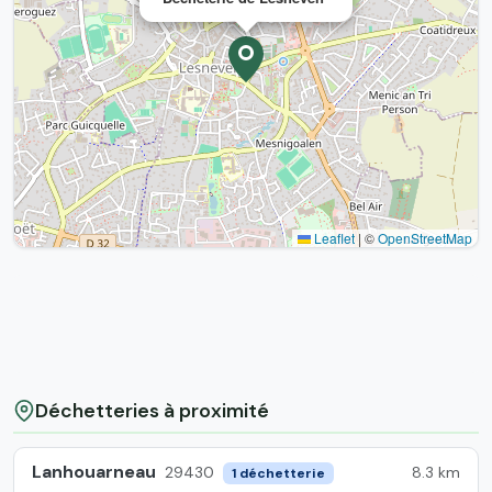
Leaflet
|
©
OpenStreetMap
Déchetteries à proximité
Lanhouarneau
8.3 km
29430
1 déchetterie