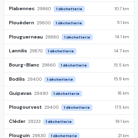
Plabennec
10.7 km
29860
1 déchetterie
Plouédern
11.1 km
29800
1 déchetterie
Plouguerneau
14.1 km
29880
1 déchetterie
Lannilis
14.7 km
29870
1 déchetterie
Bourg-Blanc
15.5 km
29860
1 déchetterie
Bodilis
15.9 km
29400
1 déchetterie
Guipavas
16 km
29490
1 déchetterie
Plougourvest
17.5 km
29400
1 déchetterie
Cléder
19.1 km
29233
1 déchetterie
Plouguin
21 km
29830
1 déchetterie