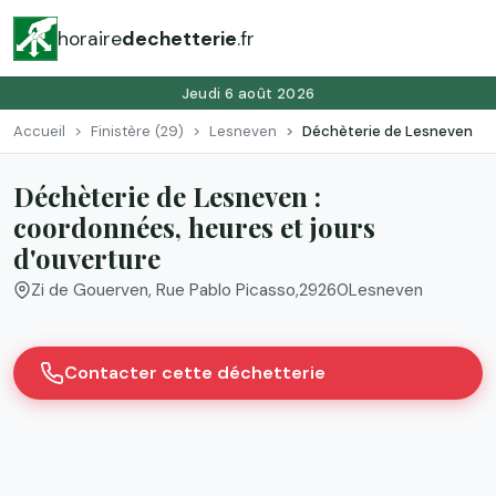
horaire
dechetterie
.fr
Jeudi 6 août 2026
Accueil
Finistère (29)
Lesneven
Déchèterie de Lesneven
Déchèterie de Lesneven :
coordonnées, heures et jours
d'ouverture
Zi de Gouerven, Rue Pablo Picasso
,
29260
Lesneven
Contacter cette déchetterie