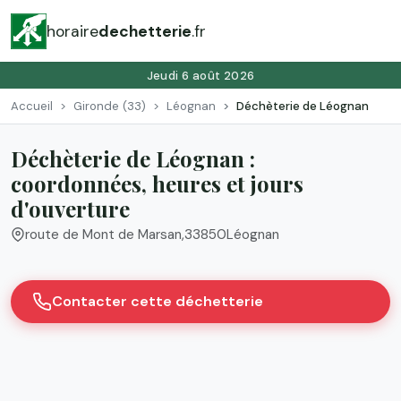
horaire
dechetterie
.fr
Jeudi 6 août 2026
Accueil
Gironde (33)
Léognan
Déchèterie de Léognan
Déchèterie de Léognan :
coordonnées, heures et jours
d'ouverture
route de Mont de Marsan
,
33850
Léognan
Contacter cette déchetterie