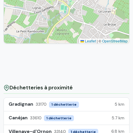
Leaflet
|
©
OpenStreetMap
Déchetteries à proximité
Gradignan
5 km
33170
1 déchetterie
Canéjan
5.7 km
33610
1 déchetterie
Villenave-d'Ornon
6.8 km
33140
1 déchetterie