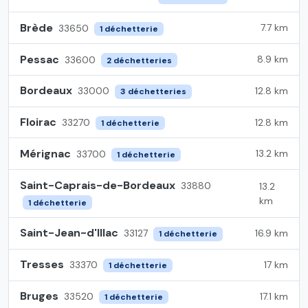
Brède
7.7 km
33650
1 déchetterie
Pessac
8.9 km
33600
2 déchetteries
Bordeaux
12.8 km
33000
3 déchetteries
Floirac
12.8 km
33270
1 déchetterie
Mérignac
13.2 km
33700
1 déchetterie
Saint-Caprais-de-Bordeaux
33880
13.2
km
1 déchetterie
Saint-Jean-d'Illac
16.9 km
33127
1 déchetterie
Tresses
17 km
33370
1 déchetterie
Bruges
17.1 km
33520
1 déchetterie