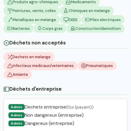
Produits agro-chimiques
Medicaments
Peintures, vernis, colles
Chimiques en melange
Metalliques en melange
DEEE
Piles electriques
Batteries
Corps gras
Construction/demolition
Déchets non acceptés
Dechets en melange
Infectieux medicaux/veterinaires
Pneumatiques
Amiante
Déchets d'entreprise
Dechets entreprise
(Oui (payant))
Admis
Non dangereux (entreprise)
Admis
Dangereux (entreprise)
Admis