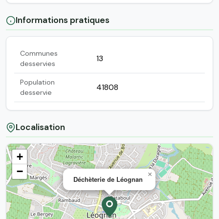
Informations pratiques
Communes
13
desservies
Population
41808
desservie
Localisation
+
−
×
Déchèterie de Léognan