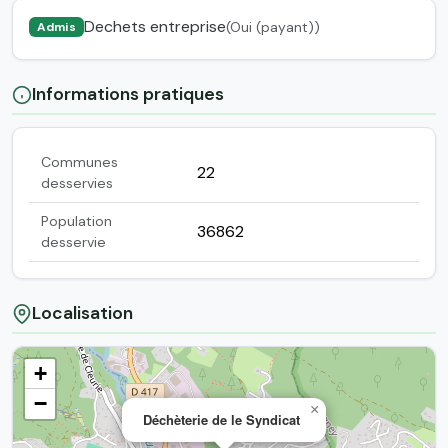
Dechets entreprise
(Oui (payant))
Admis
Informations pratiques
Communes
22
desservies
Population
36862
desservie
Localisation
+
−
×
Déchèterie de le Syndicat