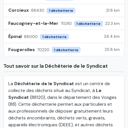
Corcieux
21.8 km
88430
1 déchetterie
Faucogney-et-la-Mer
22.3 km
70310
1 déchetterie
Épinal
24.4 km
88000
1 déchetterie
Fougerolles
25.8 km
70220
1 déchetterie
Tout savoir sur la Déchèterie de le Syndicat
La
Déchèterie de le Syndicat
est un centre de
collecte des déchets situé au Syndicat, à
Le
Syndicat
(88120), dans le département des Vosges
(88). Cette déchetterie permet aux particuliers et
aux professionnels de déposer gratuitement leurs
déchets encombrants, déchets verts, gravats,
appareils électroniques (DEEE), et autres déchets