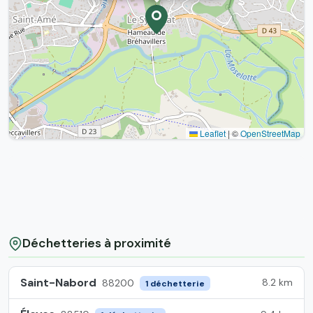
Leaflet
|
©
OpenStreetMap
Déchetteries à proximité
Saint-Nabord
8.2 km
88200
1 déchetterie