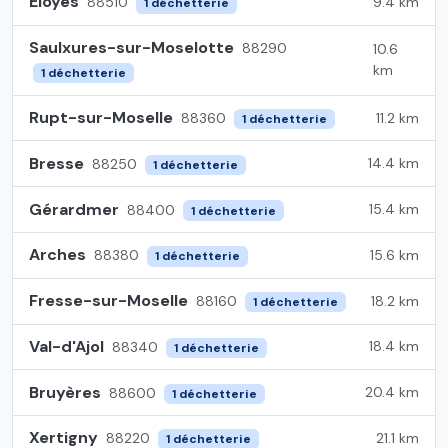
Éloyes
9.4 km
88510
1 déchetterie
Saulxures-sur-Moselotte
88290
10.6
km
1 déchetterie
Rupt-sur-Moselle
11.2 km
88360
1 déchetterie
Bresse
14.4 km
88250
1 déchetterie
Gérardmer
15.4 km
88400
1 déchetterie
Arches
15.6 km
88380
1 déchetterie
Fresse-sur-Moselle
18.2 km
88160
1 déchetterie
Val-d'Ajol
18.4 km
88340
1 déchetterie
Bruyères
20.4 km
88600
1 déchetterie
Xertigny
21.1 km
88220
1 déchetterie