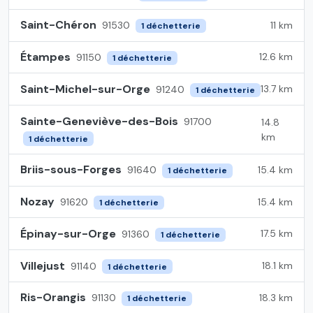
Saint-Chéron
11 km
91530
1 déchetterie
Étampes
12.6 km
91150
1 déchetterie
Saint-Michel-sur-Orge
13.7 km
91240
1 déchetterie
Sainte-Geneviève-des-Bois
91700
14.8
km
1 déchetterie
Briis-sous-Forges
15.4 km
91640
1 déchetterie
Nozay
15.4 km
91620
1 déchetterie
Épinay-sur-Orge
17.5 km
91360
1 déchetterie
Villejust
18.1 km
91140
1 déchetterie
Ris-Orangis
18.3 km
91130
1 déchetterie