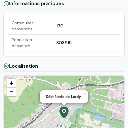
Informations pratiques
Communes
130
desservies
Population
808515
desservie
Localisation
+
−
×
Déchèterie de Lardy