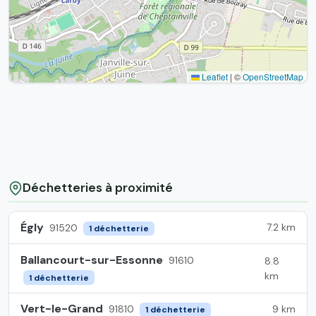
Leaflet
|
©
OpenStreetMap
Déchetteries à proximité
Égly
7.2 km
91520
1 déchetterie
Ballancourt-sur-Essonne
91610
8.8
km
1 déchetterie
Vert-le-Grand
9 km
91810
1 déchetterie