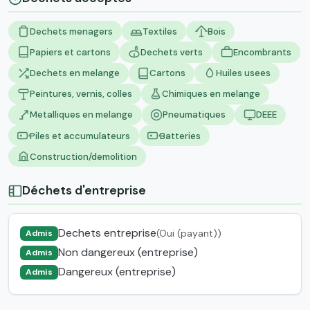
Dechets menagers
Textiles
Bois
Papiers et cartons
Dechets verts
Encombrants
Dechets en melange
Cartons
Huiles usees
Peintures, vernis, colles
Chimiques en melange
Metalliques en melange
Pneumatiques
DEEE
Piles et accumulateurs
Batteries
Construction/demolition
Déchets d'entreprise
Dechets entreprise
(Oui (payant))
Admis
Non dangereux (entreprise)
Admis
Dangereux (entreprise)
Admis