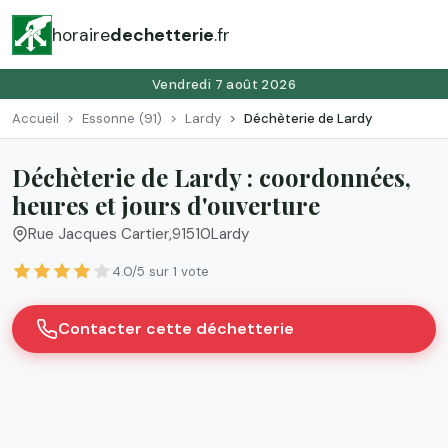
horaire
dechetterie
.fr
Vendredi 7 août 2026
Accueil
Essonne (91)
Lardy
Déchèterie de Lardy
Déchèterie de Lardy : coordonnées,
heures et jours d'ouverture
Rue Jacques Cartier
,
91510
Lardy
4.0/5 sur 1 vote
Contacter cette déchetterie