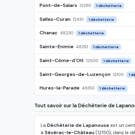
Pont-de-Salars
12290
1 déchetterie
Salles-Curan
12410
1 déchetterie
Chanac
48230
1 déchetterie
Sainte-Enimie
48210
1 déchetterie
Saint-Côme-d'Olt
12500
1 déchetterie
Saint-Georges-de-Luzençon
12100
1 d
Hures-la-Parade
48150
1 déchetterie
Tout savoir sur la Déchèterie de Lapan
La
Déchèterie de Lapanouse
est un cent
à
Sévérac-le-Château
(12150), dans le d