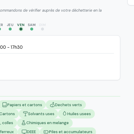
ecommandons de vérifier auprès de votre déchetterie en la
ER
JEU
VEN
SAM
DIM
h00 - 17h30
Papiers et cartons
Dechets verts
Cartons
Solvants uses
Huiles usees
, colles
Chimiques en melange
ferreux
DEEE
Piles et accumulateurs