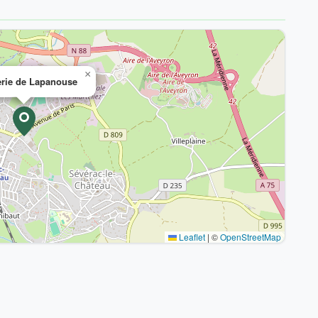
×
erie de Lapanouse
Leaflet
|
©
OpenStreetMap