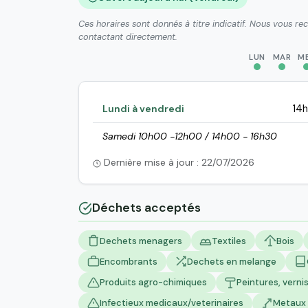
Ces horaires sont donnés à titre indicatif. Nous vous r
contactant directement.
LUN
MAR
M
Lundi à vendredi
14
Samedi 10h00 -12h00 / 14h00 - 16h30
Dernière mise à jour : 22/07/2026
Déchets acceptés
Dechets menagers
Textiles
Bois
Encombrants
Dechets en melange
Produits agro-chimiques
Peintures, vernis
Infectieux medicaux/veterinaires
Metaux 