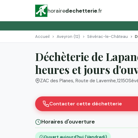
horaire
dechetterie
.fr
Accueil
Aveyron (12)
Sévérac-le-Château
D
Déchèterie de Lapan
heures et jours d'ou
ZAC des Planes, Route de Lavernhe
,
12150
Sév
Contacter cette déchetterie
Horaires d'ouverture
Ouvert aujourd'hui (Vendredi)