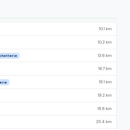
10.1 km
10.2 km
13.6 km
chetterie
16.7 km
19.1 km
erie
19.2 km
19.8 km
25.4 km