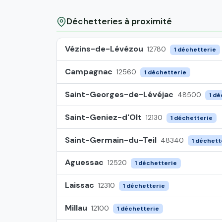
Déchetteries à proximité
Vézins-de-Lévézou
12780
1 déchetterie
Campagnac
12560
1 déchetterie
Saint-Georges-de-Lévéjac
48500
1 dé
Saint-Geniez-d'Olt
12130
1 déchetterie
Saint-Germain-du-Teil
48340
1 déchett
Aguessac
12520
1 déchetterie
Laissac
12310
1 déchetterie
Millau
12100
1 déchetterie