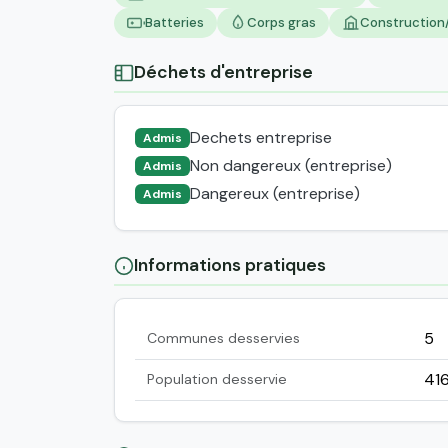
Batteries
Corps gras
Construction/
Déchets d'entreprise
Dechets entreprise
Admis
Non dangereux (entreprise)
Admis
Dangereux (entreprise)
Admis
Informations pratiques
5
Communes desservies
41
Population desservie