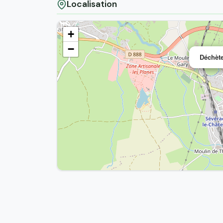
Localisation
+
−
Déchèt