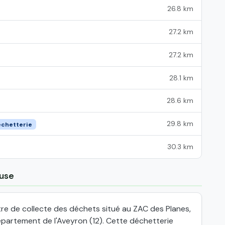
26.8 km
27.2 km
27.2 km
28.1 km
28.6 km
29.8 km
échetterie
30.3 km
ouse
re de collecte des déchets situé au ZAC des Planes,
épartement de l'Aveyron (12). Cette déchetterie