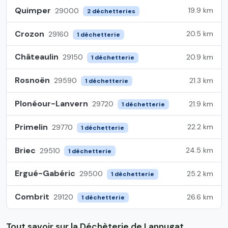
Quimper
19.9 km
29000
2 déchetteries
Crozon
20.5 km
29160
1 déchetterie
Châteaulin
20.9 km
29150
1 déchetterie
Rosnoën
21.3 km
29590
1 déchetterie
Plonéour-Lanvern
21.9 km
29720
1 déchetterie
Primelin
22.2 km
29770
1 déchetterie
Briec
24.5 km
29510
1 déchetterie
Ergué-Gabéric
25.2 km
29500
1 déchetterie
Combrit
26.6 km
29120
1 déchetterie
Tout savoir sur la Déchèterie de Lannugat