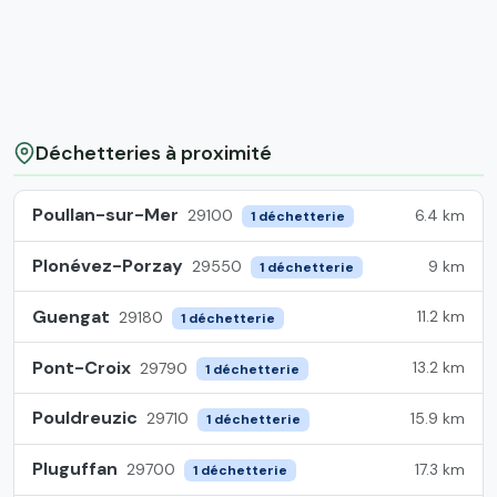
Déchetteries à proximité
Poullan-sur-Mer
6.4 km
29100
1 déchetterie
Plonévez-Porzay
9 km
29550
1 déchetterie
Guengat
11.2 km
29180
1 déchetterie
Pont-Croix
13.2 km
29790
1 déchetterie
Pouldreuzic
15.9 km
29710
1 déchetterie
Pluguffan
17.3 km
29700
1 déchetterie