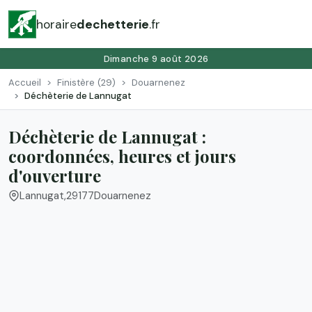
horaire
dechetterie
.fr
Dimanche 9 août 2026
Accueil
Finistère (29)
Douarnenez
Déchèterie de Lannugat
Déchèterie de Lannugat :
coordonnées, heures et jours
d'ouverture
Lannugat
,
29177
Douarnenez