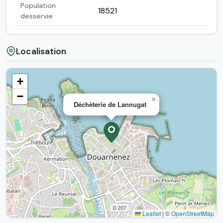
Population
18521
desservie
Localisation
+
−
×
Déchèterie de Lannugat
Leaflet
|
©
OpenStreetMap