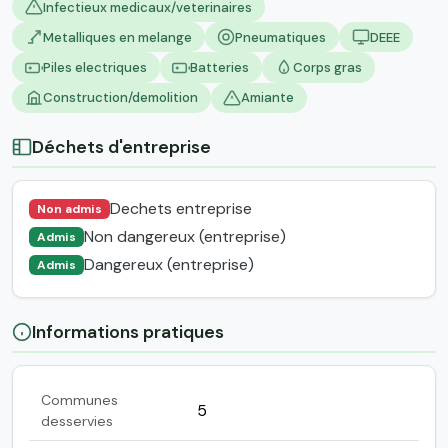
Infectieux medicaux/veterinaires
Metalliques en melange
Pneumatiques
DEEE
Piles electriques
Batteries
Corps gras
Construction/demolition
Amiante
Déchets d'entreprise
Dechets entreprise
Non admis
Non dangereux (entreprise)
Admis
Dangereux (entreprise)
Admis
Informations pratiques
Communes
5
desservies